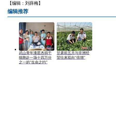
【编辑：刘薛梅】
编辑推荐
武山青年漆星杰捐干
甘肃前五月与非洲经
细胞赴一场十四万分
贸往来双向“倍增”
之一的“生命之约”