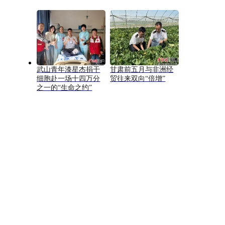
武山青年漆星杰捐干
甘肃前五月与非洲经
细胞赴一场十四万分
贸往来双向“倍增”
之一的“生命之约”