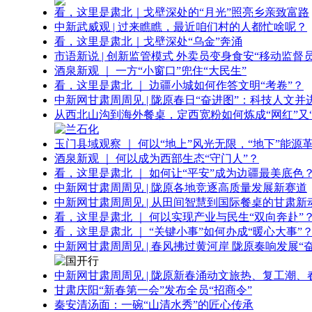
看，这里是肃北｜戈壁深处的“月光”照亮乡亲致富路
中新武威观 | 过来瞧瞧，最近咱们村的人都忙啥呢？
看，这里是肃北｜戈壁深处“乌金”奔涌
市语新说 | 创新监管模式 外卖员变身食安“移动监督员
酒泉新观 ｜ 一方“小窗口”兜住“大民生”
看，这里是肃北 ｜ 边疆小城如何作答文明“考卷”？
中新网甘肃周周见 | 陇原春日“奋进图”：科技人文并
从西北山沟到海外餐桌，定西宽粉如何炼成“网红”又“
玉门县域观察 ｜ 何以“地上”风光无限，“地下”能源
酒泉新观 ｜ 何以成为西部生态“守门人”？
看，这里是肃北 ｜ 如何让“平安”成为边疆最美底色
中新网甘肃周周见 | 陇原各地竞逐高质量发展新赛道
中新网甘肃周周见 | 从田间智慧到国际餐桌的甘肃新
看，这里是肃北 ｜ 何以实现产业与民生“双向奔赴”
看，这里是肃北 ｜ “关键小事”如何办成“暖心大事”
中新网甘肃周周见 | 春风拂过黄河岸 陇原奏响发展“
中新网甘肃周周见 | 陇原新春涌动文旅热、复工潮、
甘肃庆阳“新春第一会”发布全员“招商令”
秦安清汤面：一碗“山清水秀”的匠心传承