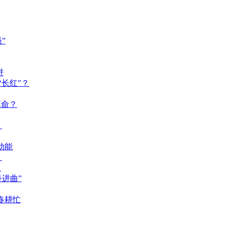
”
进
长红”？
革命？
？
动能
？
？
奋进曲”
春耕忙