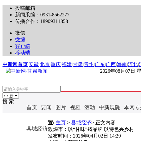
投稿邮箱
新闻采编：0931-8562277
传播合作：18909311858
微信
微博
客户端
移动端
中新网首页
|
安徽
|
北京
|
重庆
|
福建
|
甘肃
|
贵州
|
广东
|
广西
|
海南
|
河北
|
2026年08月07日
搜 索
首页
要闻
图片
视频
滚动
中新观陇
本网专
置:
主页
>
县域经济
> 正文内容
县域经济
敦煌市：以“甘味”铸品牌 以特色兴乡村
发布时间：
2026年04月02日 14:29