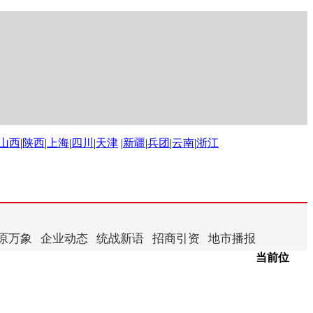
山西
|
陕西
|
上海
|
四川
|
天津
|
新疆
|
兵团
|
云南
|
浙江
原万象
企业动态
统战新语
招商引资
地市播报
当前位