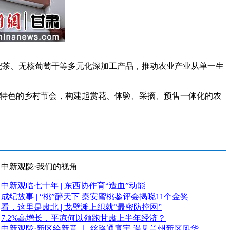
杞茶、无核葡萄干等多元化深加工产品，推动农业产业从单一生
特色的乡村节会，构建起赏花、体验、采摘、预售一体化的农
中新观陇·我们的视角
中新观临七十年 | 东西协作育“造血”动能
成纪故事 | “桃”醉天下 秦安蜜桃鉴评会揭晓11个金奖
看，这里是肃北 | 戈壁滩上织就“最密防控网”
7.2%高增长，平凉何以领跑甘肃上半年经济？
中新观陇·新区绘新意 ｜ 丝路通寰宇 遇见兰州新区风华