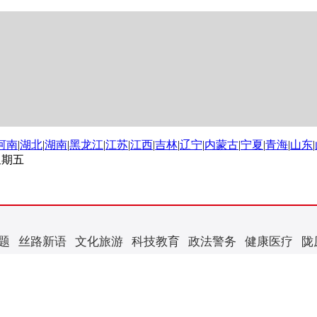
河南
|
湖北
|
湖南
|
黑龙江
|
江苏
|
江西
|
吉林
|
辽宁
|
内蒙古
|
宁夏
|
青海
|
山东
|
 星期五
题
丝路新语
文化旅游
科技教育
政法警务
健康医疗
陇