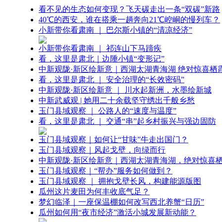
看不见的生态如何变现？飞天碳走出一条“双碳”新路
40℃的西安，谁在搭乘一趟奔向21℃崆峒的慢列车？
小新带你看肃南 ｜ 巴尔斯小镇的“清凉经济”
小新带你看肃南 ｜ 祁连山下马蹄疾
看，这里是肃北｜边陲小镇“变形记”
中新观陇·新区绘新意｜西湖太湖青海湖 绝对惊喜栖
看，这里是肃北 ｜ 安全治理的“长效密码”
中新观陇·新区绘新意 ｜ 川水起新洲，水墨绘新城
中新武威观 | 她用二十余载坚守绣出千般乡愁
玉门县域观察 ｜ 公路人的“速度与温度”
看，这里是肃北 ｜ 交通“串”起乡村振兴与强边固防
玉门县域观察｜如何让“甘味”牛走出国门？
玉门县域观察｜风起戈壁，向绿而行
中新观陇·新区绘新意｜西湖太湖青海湖，绝对惊喜
玉门县域观察｜“帮办”服务如何做到？
玉门县域观察 ｜ 拥抱戈壁长风，构建能源版图
瓜州这片麦田为何丰收底气足？
梦幻临泽｜一座保温棚如何改写西北养蟹“日历”
瓜州如何用“夜市经济”激活小城发展新动能？