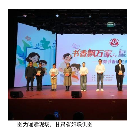
图为诵读现场。甘肃省妇联供图