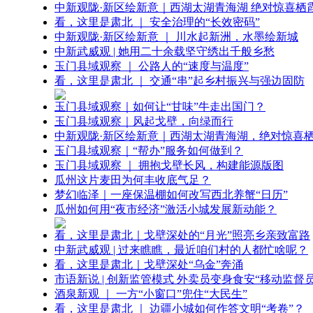
中新观陇·新区绘新意｜西湖太湖青海湖 绝对惊喜栖
看，这里是肃北 ｜ 安全治理的“长效密码”
中新观陇·新区绘新意 ｜ 川水起新洲，水墨绘新城
中新武威观 | 她用二十余载坚守绣出千般乡愁
玉门县域观察 ｜ 公路人的“速度与温度”
看，这里是肃北 ｜ 交通“串”起乡村振兴与强边固防
玉门县域观察｜如何让“甘味”牛走出国门？
玉门县域观察｜风起戈壁，向绿而行
中新观陇·新区绘新意｜西湖太湖青海湖，绝对惊喜
玉门县域观察｜“帮办”服务如何做到？
玉门县域观察 ｜ 拥抱戈壁长风，构建能源版图
瓜州这片麦田为何丰收底气足？
梦幻临泽｜一座保温棚如何改写西北养蟹“日历”
瓜州如何用“夜市经济”激活小城发展新动能？
看，这里是肃北｜戈壁深处的“月光”照亮乡亲致富路
中新武威观 | 过来瞧瞧，最近咱们村的人都忙啥呢？
看，这里是肃北｜戈壁深处“乌金”奔涌
市语新说 | 创新监管模式 外卖员变身食安“移动监督员
酒泉新观 ｜ 一方“小窗口”兜住“大民生”
看，这里是肃北 ｜ 边疆小城如何作答文明“考卷”？