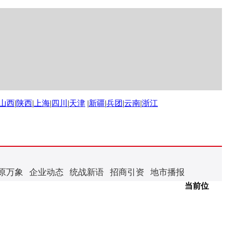
山西
|
陕西
|
上海
|
四川
|
天津
|
新疆
|
兵团
|
云南
|
浙江
原万象
企业动态
统战新语
招商引资
地市播报
当前位