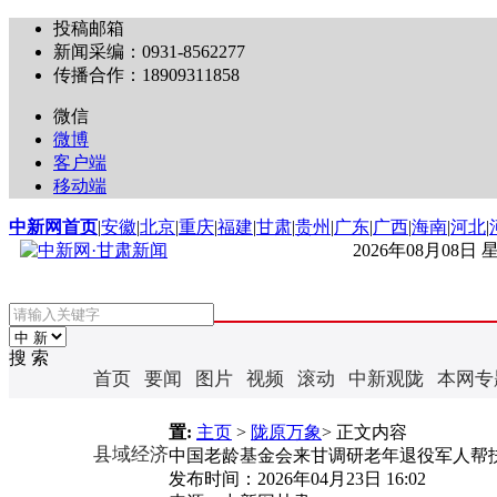
投稿邮箱
新闻采编：0931-8562277
传播合作：18909311858
微信
微博
客户端
移动端
中新网首页
|
安徽
|
北京
|
重庆
|
福建
|
甘肃
|
贵州
|
广东
|
广西
|
海南
|
河北
|
2026年08月08日
搜 索
首页
要闻
图片
视频
滚动
中新观陇
本网专
置:
主页
>
陇原万象
> 正文内容
县域经济
中国老龄基金会来甘调研老年退役军人帮
发布时间：
2026年04月23日 16:02