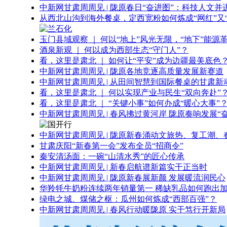
中新网甘肃周周见 | 陇原春日“奋进图”：科技人文并
从西北山沟到海外餐桌，定西宽粉如何炼成“网红”又“
玉门县域观察 ｜ 何以“地上”风光无限，“地下”能源
酒泉新观 ｜ 何以成为西部生态“守门人”？
看，这里是肃北 ｜ 如何让“平安”成为边疆最美底色
中新网甘肃周周见 | 陇原各地竞逐高质量发展新赛道
中新网甘肃周周见 | 从田间智慧到国际餐桌的甘肃新
看，这里是肃北 ｜ 何以实现产业与民生“双向奔赴”
看，这里是肃北 ｜ “关键小事”如何办成“暖心大事”
中新网甘肃周周见 | 春风拂过黄河岸 陇原奏响发展“
中新网甘肃周周见 | 陇原新春涌动文旅热、复工潮、
甘肃庆阳“新春第一会”发布全员“招商令”
秦安清汤面：一碗“山清水秀”的匠心传承
中新网甘肃周周见 | 新春启航谱新篇实干正当时
中新网甘肃周周见 | 陇原新春展新颜 发展暖流润民心
华羚牦牛奶粉连续两年销量第一 稀缺乳品如何跑出加
绿电之城、煤储之枢：瓜州如何炼成“西部百强”？
中新网甘肃周周见 | 春风行动暖陇原 实干笃行开新局