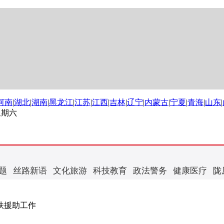
河南
|
湖北
|
湖南
|
黑龙江
|
江苏
|
江西
|
吉林
|
辽宁
|
内蒙古
|
宁夏
|
青海
|
山东
|
 星期六
题
丝路新语
文化旅游
科技教育
政法警务
健康医疗
陇
扶援助工作