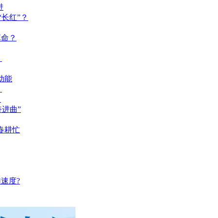
进
长红”？
革命？
？
动能
？
？
奋进曲”
春耕忙
速度?