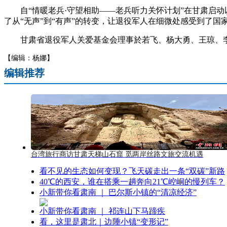
自“情暖老兵·守望相助——老兵听力关怀计划”在甘肃启动
了从“无声”到“有声”的转变，让退役军人在细微处感受到了
甘肃省退役军人关爱基金会理事於若飞、杨大勇、王琼、李
【编辑：杨娜】
编辑推荐
台湾旅行商访甘肃天梯山石窟 觅两岸丝路文旅交流机遇
看不见的生态如何变现？飞天碳走出一条“双碳”新路
40℃的西安，谁在搭乘一趟奔向21℃崆峒的慢列车？
小新带你看肃南 ｜ 巴尔斯小镇的“清凉经济”
小新带你看肃南 ｜ 祁连山下马蹄疾
看，这里是肃北｜边陲小镇“变形记”