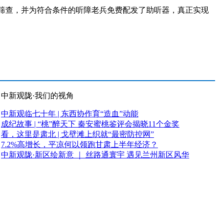
筛查，并为符合条件的听障老兵免费配发了助听器，真正实现
中新观陇·我们的视角
中新观临七十年 | 东西协作育“造血”动能
成纪故事 | “桃”醉天下 秦安蜜桃鉴评会揭晓11个金奖
看，这里是肃北 | 戈壁滩上织就“最密防控网”
7.2%高增长，平凉何以领跑甘肃上半年经济？
中新观陇·新区绘新意 ｜ 丝路通寰宇 遇见兰州新区风华