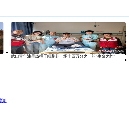
武山青年漆星杰捐干细胞赴一场十四万分之一的“生命之约”
霞湖