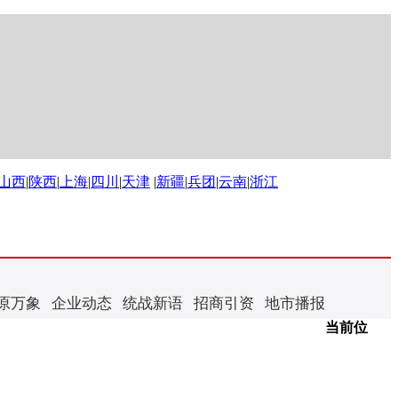
山西
|
陕西
|
上海
|
四川
|
天津
|
新疆
|
兵团
|
云南
|
浙江
原万象
企业动态
统战新语
招商引资
地市播报
当前位