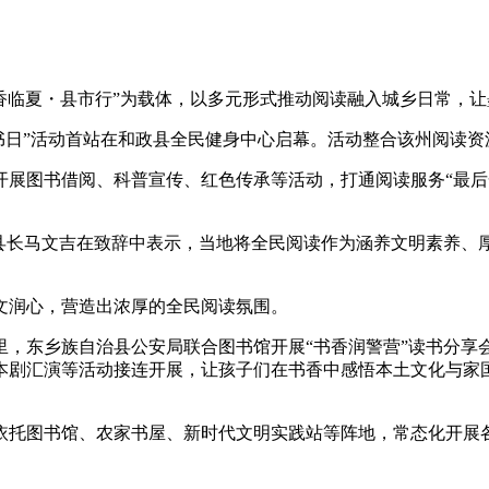
香临夏・县市行”为载体，以多元形式推动阅读融入城乡日常，让
界读书日”活动首站在和政县全民健身中心启幕。活动整合该州阅
图书借阅、科普宣传、红色传承等活动，打通阅读服务“最后
长马文吉在致辞中表示，当地将全民阅读作为涵养文明素养、厚
润心，营造出浓厚的全民阅读氛围。
东乡族自治县公安局联合图书馆开展“书香润警营”读书分享
剧汇演等活动接连开展，让孩子们在书香中感悟本土文化与家国
图书馆、农家书屋、新时代文明实践站等阵地，常态化开展各