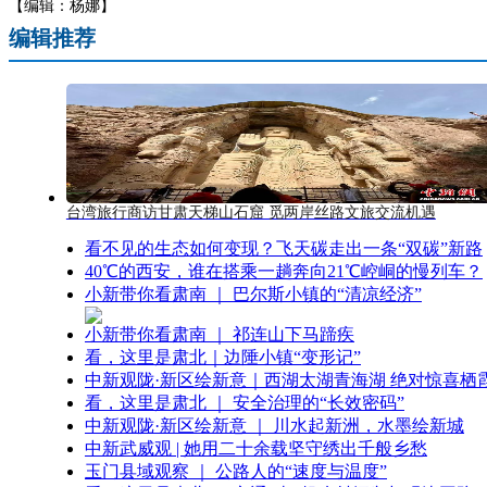
【编辑：杨娜】
编辑推荐
台湾旅行商访甘肃天梯山石窟 觅两岸丝路文旅交流机遇
看不见的生态如何变现？飞天碳走出一条“双碳”新路
40℃的西安，谁在搭乘一趟奔向21℃崆峒的慢列车？
小新带你看肃南 ｜ 巴尔斯小镇的“清凉经济”
小新带你看肃南 ｜ 祁连山下马蹄疾
看，这里是肃北｜边陲小镇“变形记”
中新观陇·新区绘新意｜西湖太湖青海湖 绝对惊喜栖
看，这里是肃北 ｜ 安全治理的“长效密码”
中新观陇·新区绘新意 ｜ 川水起新洲，水墨绘新城
中新武威观 | 她用二十余载坚守绣出千般乡愁
玉门县域观察 ｜ 公路人的“速度与温度”