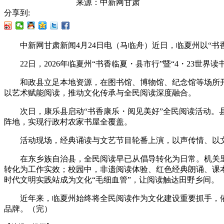
来源：
中新网甘肃
分享到:
中新网甘肃新闻4月24日电（马临舟）近日，临夏州以“书
22日，2026年临夏州“书香临夏・县市行”暨“4・23世
和政县立足本地资源，在图书馆、博物馆、纪念馆等场所开展
以艺术赋能阅读，推动文化传承与全民阅读深度融合。
次日，康乐县启动“书香康乐・阅见美好”全民阅读活动。县
阵地，实现行政村农家书屋全覆盖。
活动现场，经典诵读与文艺节目轮番上演，以声传情、以文
在东乡族自治县，全民阅读早已从倡导转化为日常。机关里，
转化为工作实效；校园中，非遗阅读体验、红色经典朗诵、课本
时代文明实践站成为文化“毛细血管”，让阅读触达田野乡间。
近年来，临夏州始终将全民阅读作为文化建设重要抓手，依托
品牌。（完）