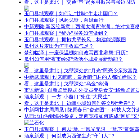
看，这里是肃北 ｜ 交通“串”起乡村振兴与强边固防
玉门县域观察｜如何让“甘味”牛走出国门？
玉门县域观察｜风起戈壁，向绿而行
中新观陇·新区绘新意｜西湖太湖青海湖，绝对惊喜
玉门县域观察｜“帮办”服务如何做到？
玉门县域观察 ｜ 拥抱戈壁长风，构建能源版图
瓜州这片麦田为何丰收底气足？
梦幻临泽｜一座保温棚如何改写西北养蟹“日历”
瓜州如何用“夜市经济”激活小城发展新动能？
看，这里是肃北｜戈壁深处的“月光”照亮乡亲致富路
中新武威观 | 过来瞧瞧，最近咱们村的人都忙啥呢？
看，这里是肃北｜戈壁深处“乌金”奔涌
市语新说 | 创新监管模式 外卖员变身食安“移动监督员
酒泉新观 ｜ 一方“小窗口”兜住“大民生”
看，这里是肃北 ｜ 边疆小城如何作答文明“考卷”？
中新网甘肃周周见 | 陇原春日“奋进图”：科技人文并
从西北山沟到海外餐桌，定西宽粉如何炼成“网红”又“
玉门县域观察 ｜ 何以“地上”风光无限，“地下”能源
酒泉新观 ｜ 何以成为西部生态“守门人”？