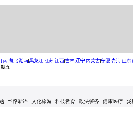
河南
|
湖北
|
湖南
|
黑龙江
|
江苏
|
江西
|
吉林
|
辽宁
|
内蒙古
|
宁夏
|
青海
|
山东
|
 星期五
题
丝路新语
文化旅游
科技教育
政法警务
健康医疗
陇