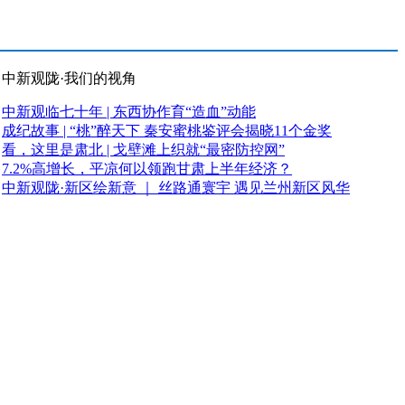
中新观陇·我们的视角
中新观临七十年 | 东西协作育“造血”动能
成纪故事 | “桃”醉天下 秦安蜜桃鉴评会揭晓11个金奖
看，这里是肃北 | 戈壁滩上织就“最密防控网”
7.2%高增长，平凉何以领跑甘肃上半年经济？
中新观陇·新区绘新意 ｜ 丝路通寰宇 遇见兰州新区风华