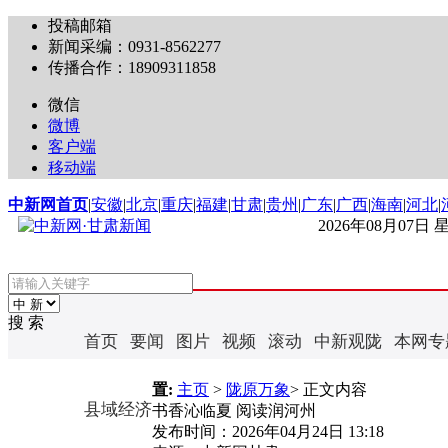
投稿邮箱
新闻采编：0931-8562277
传播合作：18909311858
微信
微博
客户端
移动端
中新网首页
|
安徽
|
北京
|
重庆
|
福建
|
甘肃
|
贵州
|
广东
|
广西
|
海南
|
河北
|
2026年08月07日
搜 索
首页
要闻
图片
视频
滚动
中新观陇
本网专
置:
主页
>
陇原万象
> 正文内容
县域经济
书香沁临夏 阅读润河州
发布时间：
2026年04月24日 13:18