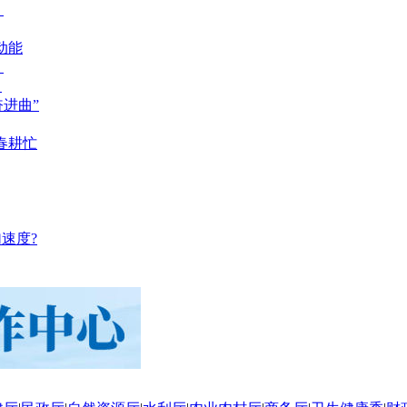
？
动能
？
？
奋进曲”
春耕忙
速度?