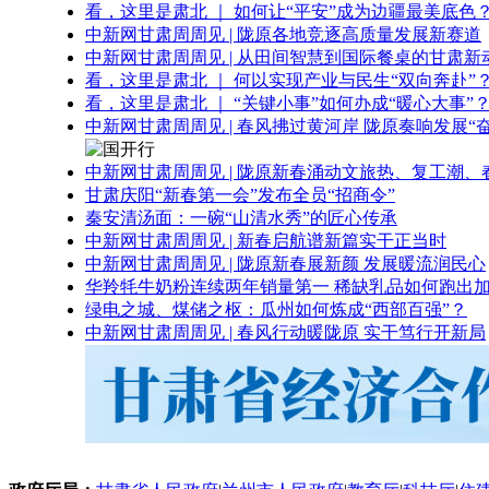
看，这里是肃北 ｜ 如何让“平安”成为边疆最美底色
中新网甘肃周周见 | 陇原各地竞逐高质量发展新赛道
中新网甘肃周周见 | 从田间智慧到国际餐桌的甘肃新
看，这里是肃北 ｜ 何以实现产业与民生“双向奔赴”
看，这里是肃北 ｜ “关键小事”如何办成“暖心大事”
中新网甘肃周周见 | 春风拂过黄河岸 陇原奏响发展“
中新网甘肃周周见 | 陇原新春涌动文旅热、复工潮、
甘肃庆阳“新春第一会”发布全员“招商令”
秦安清汤面：一碗“山清水秀”的匠心传承
中新网甘肃周周见 | 新春启航谱新篇实干正当时
中新网甘肃周周见 | 陇原新春展新颜 发展暖流润民心
华羚牦牛奶粉连续两年销量第一 稀缺乳品如何跑出加
绿电之城、煤储之枢：瓜州如何炼成“西部百强”？
中新网甘肃周周见 | 春风行动暖陇原 实干笃行开新局