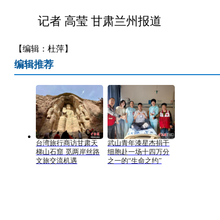
记者 高莹 甘肃兰州报道
【编辑：杜萍】
编辑推荐
台湾旅行商访甘肃天
武山青年漆星杰捐干
梯山石窟 觅两岸丝路
细胞赴一场十四万分
文旅交流机遇
之一的“生命之约”