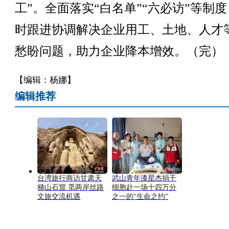
工”。全面落实“白名单”“六必访”等制
时跟进协调解决企业用工、土地、人才
愁盼问题，助力企业降本增效。（完）
【编辑：杨娜】
编辑推荐
台湾旅行商访甘肃天
武山青年漆星杰捐干
梯山石窟 觅两岸丝路
细胞赴一场十四万分
文旅交流机遇
之一的“生命之约”