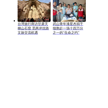
台湾旅行商访甘肃天
武山青年漆星杰捐干
梯山石窟 觅两岸丝路
细胞赴一场十四万分
文旅交流机遇
之一的“生命之约”