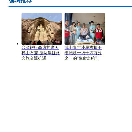
编辑推荐
台湾旅行商访甘肃天
武山青年漆星杰捐干
梯山石窟 觅两岸丝路
细胞赴一场十四万分
文旅交流机遇
之一的“生命之约”