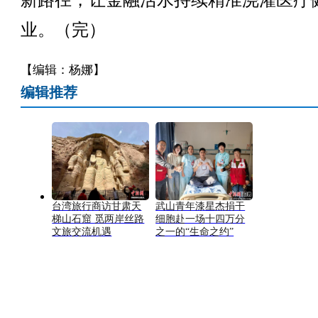
新路径，让金融活水持续精准浇灌医疗
业。（完）
【编辑：杨娜】
编辑推荐
台湾旅行商访甘肃天
武山青年漆星杰捐干
梯山石窟 觅两岸丝路
细胞赴一场十四万分
文旅交流机遇
之一的“生命之约”