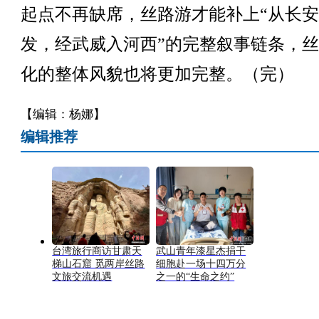
起点不再缺席，丝路游才能补上“从长
发，经武威入河西”的完整叙事链条，
化的整体风貌也将更加完整。（完）
【编辑：杨娜】
编辑推荐
台湾旅行商访甘肃天
武山青年漆星杰捐干
梯山石窟 觅两岸丝路
细胞赴一场十四万分
文旅交流机遇
之一的“生命之约”