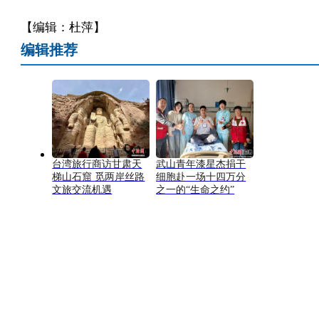
【编辑：杜萍】
编辑推荐
台湾旅行商访甘肃天
武山青年漆星杰捐干
梯山石窟 觅两岸丝路
细胞赴一场十四万分
文旅交流机遇
之一的“生命之约”