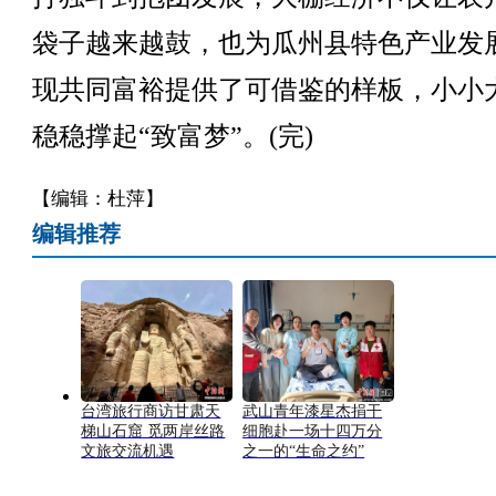
袋子越来越鼓，也为瓜州县特色产业发
现共同富裕提供了可借鉴的样板，小小
稳稳撑起“致富梦”。(完)
【编辑：杜萍】
编辑推荐
台湾旅行商访甘肃天
武山青年漆星杰捐干
梯山石窟 觅两岸丝路
细胞赴一场十四万分
文旅交流机遇
之一的“生命之约”