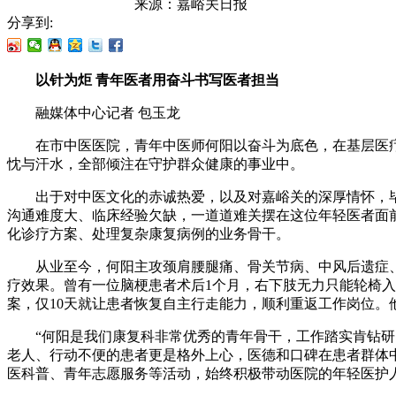
来源：
嘉峪关日报
分享到:
以针为炬 青年医者用奋斗书写医者担当
融媒体中心记者 包玉龙
在市中医医院，青年中医师何阳以奋斗为底色，在基层医疗
忱与汗水，全部倾注在守护群众健康的事业中。
出于对中医文化的赤诚热爱，以及对嘉峪关的深厚情怀，毕
沟通难度大、临床经验欠缺，一道道难关摆在这位年轻医者面
化诊疗方案、处理复杂康复病例的业务骨干。
从业至今，何阳主攻颈肩腰腿痛、骨关节病、中风后遗症、骨
疗效果。曾有一位脑梗患者术后1个月，右下肢无力只能轮椅
案，仅10天就让患者恢复自主行走能力，顺利重返工作岗位。
“何阳是我们康复科非常优秀的青年骨干，工作踏实肯钻研，
老人、行动不便的患者更是格外上心，医德和口碑在患者群体
医科普、青年志愿服务等活动，始终积极带动医院的年轻医护