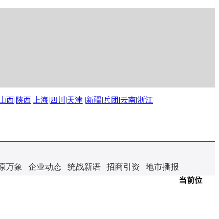
山西
|
陕西
|
上海
|
四川
|
天津
|
新疆
|
兵团
|
云南
|
浙江
原万象
企业动态
统战新语
招商引资
地市播报
当前位