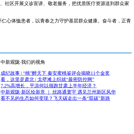
、社区开展义诊宣讲、敬老服务，把优质医疗资源送到群众家
怀仁心体恤患者，以青春之力守护基层群众健康。奋斗者，正青
中新观陇·我们的视角
成纪故事 | “桃”醉天下 秦安蜜桃鉴评会揭晓11个金奖
看，这里是肃北 | 戈壁滩上织就“最密防控网”
7.2%高增长，平凉何以领跑甘肃上半年经济？
中新观陇·新区绘新意 ｜ 丝路通寰宇 遇见兰州新区风华
看不见的生态如何变现？飞天碳走出一条“双碳”新路