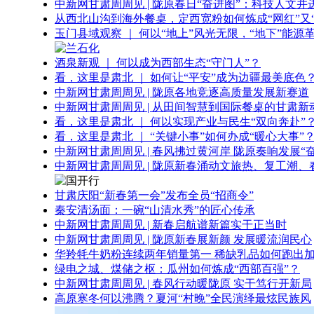
中新网甘肃周周见 | 陇原春日“奋进图”：科技人文并
从西北山沟到海外餐桌，定西宽粉如何炼成“网红”又“
玉门县域观察 ｜ 何以“地上”风光无限，“地下”能源
酒泉新观 ｜ 何以成为西部生态“守门人”？
看，这里是肃北 ｜ 如何让“平安”成为边疆最美底色
中新网甘肃周周见 | 陇原各地竞逐高质量发展新赛道
中新网甘肃周周见 | 从田间智慧到国际餐桌的甘肃新
看，这里是肃北 ｜ 何以实现产业与民生“双向奔赴”
看，这里是肃北 ｜ “关键小事”如何办成“暖心大事”
中新网甘肃周周见 | 春风拂过黄河岸 陇原奏响发展“
中新网甘肃周周见 | 陇原新春涌动文旅热、复工潮、
甘肃庆阳“新春第一会”发布全员“招商令”
秦安清汤面：一碗“山清水秀”的匠心传承
中新网甘肃周周见 | 新春启航谱新篇实干正当时
中新网甘肃周周见 | 陇原新春展新颜 发展暖流润民心
华羚牦牛奶粉连续两年销量第一 稀缺乳品如何跑出加
绿电之城、煤储之枢：瓜州如何炼成“西部百强”？
中新网甘肃周周见 | 春风行动暖陇原 实干笃行开新局
高原寒冬何以沸腾？夏河“村晚”全民演绎最炫民族风