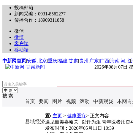
投稿邮箱
新闻采编：0931-8562277
传播合作：18909311858
微信
微博
客户端
移动端
中新网首页
|
安徽
|
北京
|
重庆
|
福建
|
甘肃
|
贵州
|
广东
|
广西
|
海南
|
河北
|
2026年08月07日
搜 索
首页
要闻
图片
视频
滚动
中新观陇
本网专
置:
主页
>
健康医疗
> 正文内容
县域经济
遇见最美嘉峪关 | 以针为炬 青年医者用
发布时间：
2026年05月11日 10:39