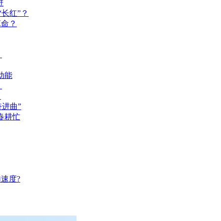
进
长红”？
革命？
？
动能
？
？
奋进曲”
春耕忙
速度?