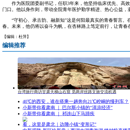
作为医院团委副书记，任职3年来，他坚持临床优先、高效统
门口。他以身作则，带动全院青年医护勤学精进、热心公益，
“守初心、承古韵、融新知”这是何阳最真实的青春誓言。在
春。未来，他仍将以奋斗为帆，在杏林路上笃定前行，让青春
【编辑：杜萍】
编辑推荐
台湾旅行商访甘肃天梯山石窟 觅两岸丝路文旅交流机遇
40℃的西安，谁在搭乘一趟奔向21℃崆峒的慢列车？
小新带你看肃南 ｜ 巴尔斯小镇的“清凉经济”
小新带你看肃南 ｜ 祁连山下马蹄疾
看，这里是肃北｜边陲小镇“变形记”