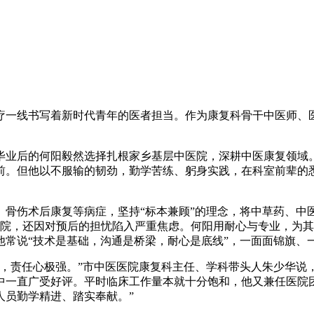
一线书写着新时代青年的医者担当。作为康复科骨干中医师、医
业后的何阳毅然选择扎根家乡基层中医院，深耕中医康复领域。
前。但他以不服输的韧劲，勤学苦练、躬身实践，在科室前辈的
伤术后康复等病症，坚持“标本兼顾”的理念，将中草药、中
入院，还因对预后的担忧陷入严重焦虑。何阳用耐心与专业，为
他常说“技术是基础，沟通是桥梁，耐心是底线”，一面面锦旗、
责任心极强。”市中医医院康复科主任、学科带头人朱少华说，
中一直广受好评。平时临床工作量本就十分饱和，他又兼任医院
人员勤学精进、踏实奉献。”