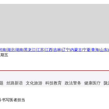
河南
|
湖北
|
湖南
|
黑龙江
|
江苏
|
江西
|
吉林
|
辽宁
|
内蒙古
|
宁夏
|
青海
|
山东
|
 星期五
题
丝路新语
文化旅游
科技教育
政法警务
健康医疗
陇
奋斗书写医者担当