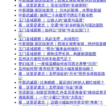
中新观陇·新区绘新意｜西湖太湖青海湖 绝对惊喜栖
看，这里是肃北 ｜ 安全治理的“长效密码”
中新观陇·新区绘新意 ｜ 川水起新洲，水墨绘新城
中新武威观 | 她用二十余载坚守绣出千般乡愁
玉门县域观察 ｜ 公路人的“速度与温度”
看，这里是肃北 ｜ 交通“串”起乡村振兴与强边固防
玉门县域观察｜如何让“甘味”牛走出国门？
玉门县域观察｜风起戈壁，向绿而行
中新观陇·新区绘新意｜西湖太湖青海湖，绝对惊喜
玉门县域观察｜“帮办”服务如何做到？
玉门县域观察 ｜ 拥抱戈壁长风，构建能源版图
瓜州这片麦田为何丰收底气足？
梦幻临泽｜一座保温棚如何改写西北养蟹“日历”
瓜州如何用“夜市经济”激活小城发展新动能？
看，这里是肃北｜戈壁深处的“月光”照亮乡亲致富路
中新武威观 | 过来瞧瞧，最近咱们村的人都忙啥呢？
看，这里是肃北｜戈壁深处“乌金”奔涌
市语新说 | 创新监管模式 外卖员变身食安“移动监督员
酒泉新观 ｜ 一方“小窗口”兜住“大民生”
看，这里是肃北 ｜ 边疆小城如何作答文明“考卷”？