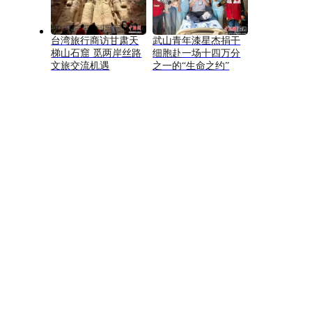
台湾旅行商访甘肃天
武山青年漆星杰捐干
梯山石窟 觅两岸丝路
细胞赴一场十四万分
文旅交流机遇
之一的“生命之约”