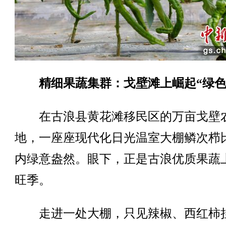
精细果蔬集群：戈壁滩上崛起“绿色
在古浪县黄花滩移民区的万亩戈壁
地，一座座现代化日光温室大棚鳞次栉
内绿意盎然。眼下，正是古浪优质果蔬
旺季。
走进一处大棚，只见辣椒、西红柿