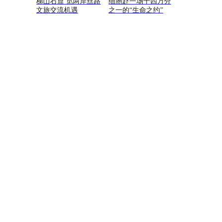
梯山石窟 觅两岸丝路
细胞赴一场十四万分
文旅交流机遇
之一的“生命之约”