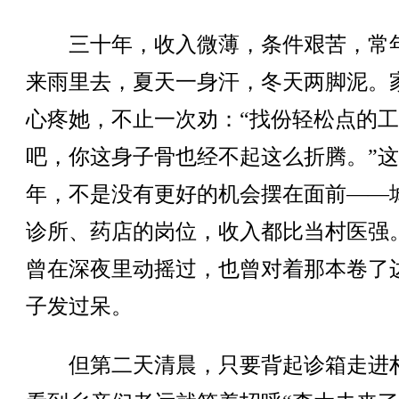
三十年，收入微薄，条件艰苦，常
来雨里去，夏天一身汗，冬天两脚泥。
心疼她，不止一次劝：“找份轻松点的
吧，你这身子骨也经不起这么折腾。”
年，不是没有更好的机会摆在面前——
诊所、药店的岗位，收入都比当村医强
曾在深夜里动摇过，也曾对着那本卷了
子发过呆。
但第二天清晨，只要背起诊箱走进