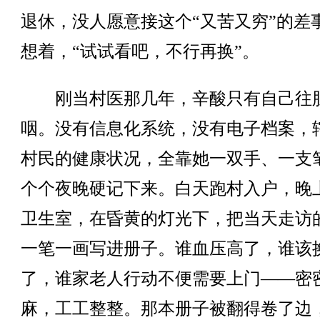
退休，没人愿意接这个“又苦又穷”的差
想着，“试试看吧，不行再换”。
刚当村医那几年，辛酸只有自己往
咽。没有信息化系统，没有电子档案，
村民的健康状况，全靠她一双手、一支
个个夜晚硬记下来。白天跑村入户，晚
卫生室，在昏黄的灯光下，把当天走访
一笔一画写进册子。谁血压高了，谁该
了，谁家老人行动不便需要上门——密
麻，工工整整。那本册子被翻得卷了边