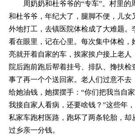
周奶奶和杜爷爷的“专车”。村里的
和杜爷爷，年纪大了，腿脚不便，儿女
外地打工，去镇医院体检成了大难题。
看在眼里，记在心里。每次集中体检，
亮就开着自家的车，挨家挨户接上老人
院后跑前跑后帮着挂号、排队、搀扶检
事了再一个个送回家。老人们过意不去
给她油钱，她摆摆手：“你们把我当自
我接自家人看病，还要啥钱？”这些年
私家车跑村医路，跑坏了两条轮胎，却
过乡亲一分钱。