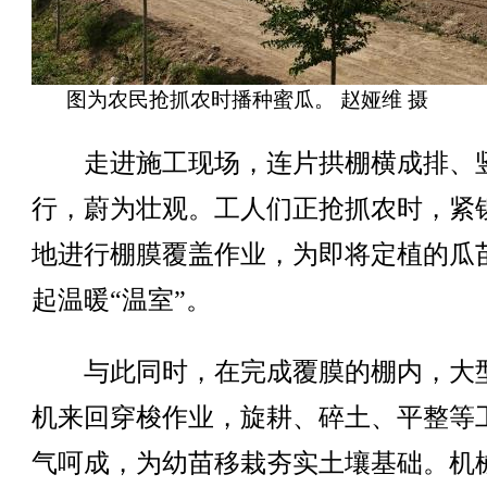
图为农民抢抓农时播种蜜瓜。 赵娅维 摄
走进施工现场，连片拱棚横成排、
行，蔚为壮观。工人们正抢抓农时，紧
地进行棚膜覆盖作业，为即将定植的瓜
起温暖“温室”。
与此同时，在完成覆膜的棚内，大
机来回穿梭作业，旋耕、碎土、平整等
气呵成，为幼苗移栽夯实土壤基础。机