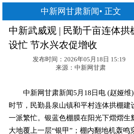
中新网甘肃新闻
•
正文
中新武威观 | 民勤千亩连体拱
设忙 节水兴农促增收
发布时间：
2026年05月18日 15:19
来源：
中新网甘肃
中新网甘肃新闻5月18日电 (赵娅维
时节，民勤县泉山镇和平村连体拱棚建
一派繁忙。银蓝色棚膜在阳光下熠熠生
大地覆上一层“银甲”；棚内翻地机轰鸣