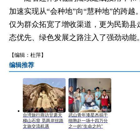
加速实现从“会种地”向“慧种地”的跨越
仅为群众拓宽了增收渠道，更为民勤县
态优先、绿色发展之路注入了强劲动能。
【编辑：杜萍】
编辑推荐
台湾旅行商访甘肃天
武山青年漆星杰捐干
梯山石窟 觅两岸丝路
细胞赴一场十四万分
文旅交流机遇
之一的“生命之约”