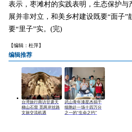
表示，枣滩村的实践表明，生态保护与
展并非对立，和美乡村建设既要“面子”
要“里子”实。(完)
【编辑：杜萍】
编辑推荐
台湾旅行商访甘肃天
武山青年漆星杰捐干
梯山石窟 觅两岸丝路
细胞赴一场十四万分
文旅交流机遇
之一的“生命之约”