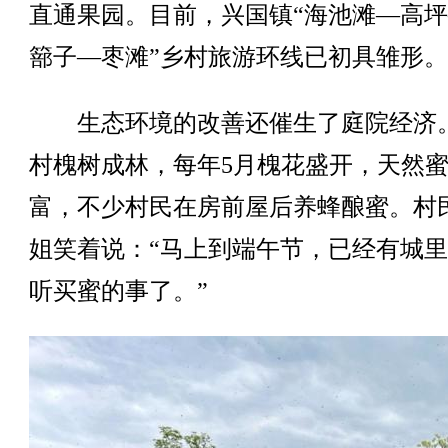
直通果园。目前，兴国镇“海池滩—高
篰子—枣滩”乡村旅游环线已初具雏形。
生态环境的改善还催生了庭院经济
村槐树成林，每年5月槐花盛开，天然
富，不少村民在房前屋后养蜂酿蜜。村
姐笑着说：“马上到端午节，已经有城
听买蜜的事了。”