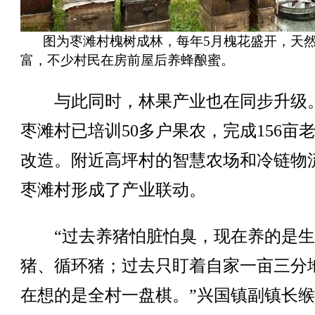
图为枣滩村槐树成林，每年5月槐花盛开，天
富，不少村民在房前屋后养蜂酿蜜。
与此同时，林果产业也在同步升级
枣滩村已培训50多户果农，完成156亩
改造。附近高坪村的智慧农场和冷链物
枣滩村形成了产业联动。
“过去养猪怕脏怕臭，现在养的是生
猪、循环猪；过去只盯着自家一亩三分
在想的是全村一盘棋。”兴国镇副镇长