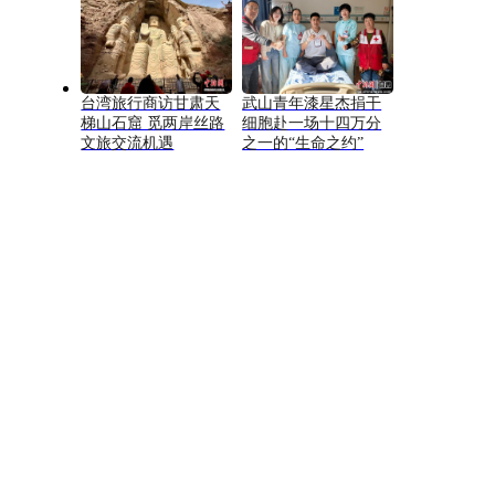
台湾旅行商访甘肃天
武山青年漆星杰捐干
梯山石窟 觅两岸丝路
细胞赴一场十四万分
文旅交流机遇
之一的“生命之约”