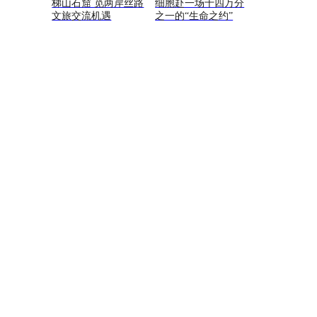
梯山石窟 觅两岸丝路
细胞赴一场十四万分
文旅交流机遇
之一的“生命之约”