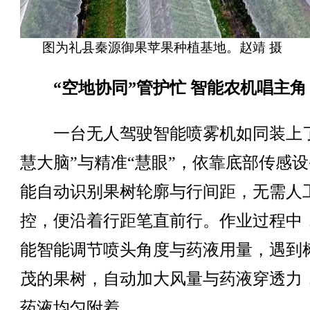
图为礼县秦源御果苹果种植基地。赵靖 摄
“空地协同”管护忙 智能农机唱主角
一台无人驾驶智能喷雾机如同装上了
慧大脑”与精准“慧眼”，依靠底部传感
能自动识别果树轮廓与行间距，无需人
控，便沿着行距笔直前行。作业过程中
能智能调节喷头角度与药液用量，遇到
茂的果树，自动加大风量与药液穿透力
药液均匀附着。