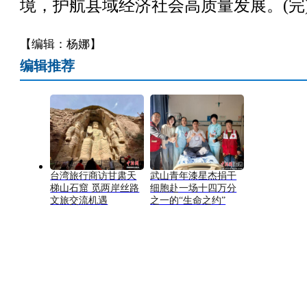
境，护航县域经济社会高质量发展。(完
【编辑：杨娜】
编辑推荐
台湾旅行商访甘肃天
武山青年漆星杰捐干
梯山石窟 觅两岸丝路
细胞赴一场十四万分
文旅交流机遇
之一的“生命之约”