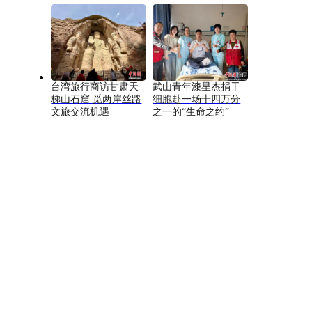
台湾旅行商访甘肃天
武山青年漆星杰捐干
梯山石窟 觅两岸丝路
细胞赴一场十四万分
文旅交流机遇
之一的“生命之约”