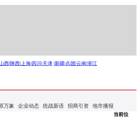
山西
|
陕西
|
上海
|
四川
|
天津
|
新疆
|
兵团
|
云南
|
浙江
原万象
企业动态
统战新语
招商引资
地市播报
当前位