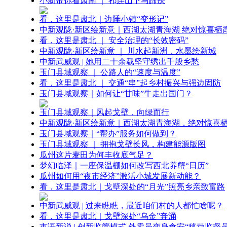
小新带你看肃南 ｜ 祁连山下马蹄疾
看，这里是肃北｜边陲小镇“变形记”
中新观陇·新区绘新意｜西湖太湖青海湖 绝对惊喜栖
看，这里是肃北 ｜ 安全治理的“长效密码”
中新观陇·新区绘新意 ｜ 川水起新洲，水墨绘新城
中新武威观 | 她用二十余载坚守绣出千般乡愁
玉门县域观察 ｜ 公路人的“速度与温度”
看，这里是肃北 ｜ 交通“串”起乡村振兴与强边固防
玉门县域观察｜如何让“甘味”牛走出国门？
玉门县域观察｜风起戈壁，向绿而行
中新观陇·新区绘新意｜西湖太湖青海湖，绝对惊喜
玉门县域观察｜“帮办”服务如何做到？
玉门县域观察 ｜ 拥抱戈壁长风，构建能源版图
瓜州这片麦田为何丰收底气足？
梦幻临泽｜一座保温棚如何改写西北养蟹“日历”
瓜州如何用“夜市经济”激活小城发展新动能？
看，这里是肃北｜戈壁深处的“月光”照亮乡亲致富路
中新武威观 | 过来瞧瞧，最近咱们村的人都忙啥呢？
看，这里是肃北｜戈壁深处“乌金”奔涌
市语新说 | 创新监管模式 外卖员变身食安“移动监督员