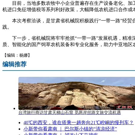
目前，当地多数农牧中小企业普遍存在生产设备老化、加工
机进口免征增值税等系列利好政策，大幅降低农机进口合作成
本次考察洽谈，是甘肃省机械院积极践行“一带一路”经贸合
践。
下一步，省机械院将牢牢抢抓“一带一路”发展机遇，精准深
质、智能化的国产饲草农机装备和专业化服务，助力中亚地区农
【编辑：杨娜】
编辑推荐
台湾旅行商访甘肃天梯山石窟 觅两岸丝路文旅交流机遇
40℃的西安，谁在搭乘一趟奔向21℃崆峒的慢列车？
小新带你看肃南 ｜ 巴尔斯小镇的“清凉经济”