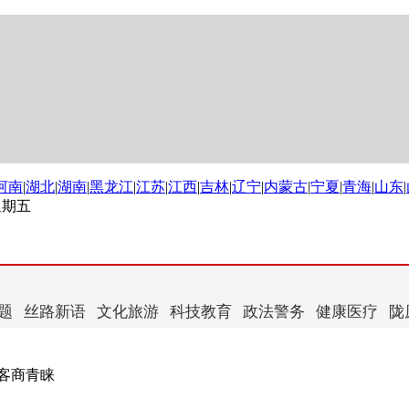
河南
|
湖北
|
湖南
|
黑龙江
|
江苏
|
江西
|
吉林
|
辽宁
|
内蒙古
|
宁夏
|
青海
|
山东
|
 星期五
题
丝路新语
文化旅游
科技教育
政法警务
健康医疗
陇
客商青睐