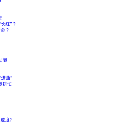
进
长红”？
革命？
？
动能
？
？
奋进曲”
春耕忙
速度?