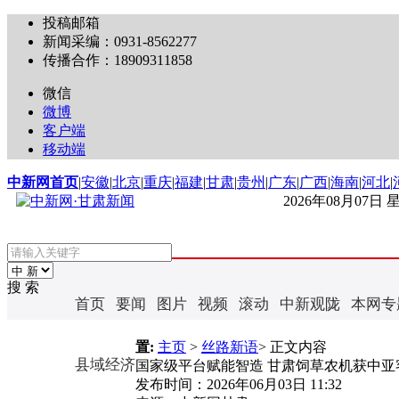
投稿邮箱
新闻采编：0931-8562277
传播合作：18909311858
微信
微博
客户端
移动端
中新网首页
|
安徽
|
北京
|
重庆
|
福建
|
甘肃
|
贵州
|
广东
|
广西
|
海南
|
河北
|
2026年08月07日
搜 索
首页
要闻
图片
视频
滚动
中新观陇
本网专
置:
主页
>
丝路新语
> 正文内容
县域经济
国家级平台赋能智造 甘肃饲草农机获中亚
发布时间：
2026年06月03日 11:32