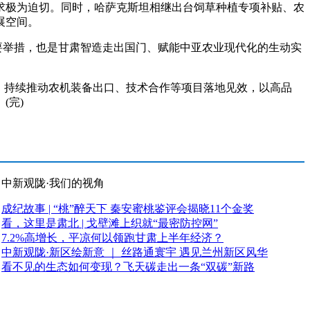
极为迫切。同时，哈萨克斯坦相继出台饲草种植专项补贴、农
展空间。
要举措，也是甘肃智造走出国门、赋能中亚农业现代化的生动实
，持续推动农机装备出口、技术合作等项目落地见效，以高品
(完)
中新观陇·我们的视角
成纪故事 | “桃”醉天下 秦安蜜桃鉴评会揭晓11个金奖
看，这里是肃北 | 戈壁滩上织就“最密防控网”
7.2%高增长，平凉何以领跑甘肃上半年经济？
中新观陇·新区绘新意 ｜ 丝路通寰宇 遇见兰州新区风华
看不见的生态如何变现？飞天碳走出一条“双碳”新路