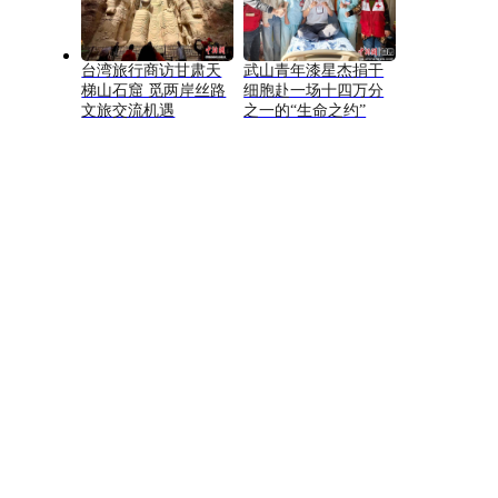
台湾旅行商访甘肃天
武山青年漆星杰捐干
梯山石窟 觅两岸丝路
细胞赴一场十四万分
文旅交流机遇
之一的“生命之约”