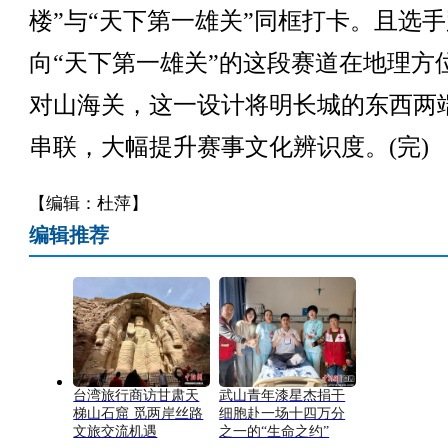
楼”与“天下第一雄关”同框打卡。且选手
向“天下第一雄关”的这段赛道在地理方
对山海关，这一设计将明长城的东西两
串联，大幅提升赛事文化辨识度。(完)
【编辑：杜萍】
编辑推荐
台湾旅行商访甘肃天
武山青年漆星杰捐干
梯山石窟 觅两岸丝路
细胞赴一场十四万分
文旅交流机遇
之一的“生命之约”