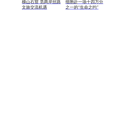
梯山石窟 觅两岸丝路
细胞赴一场十四万分
文旅交流机遇
之一的“生命之约”