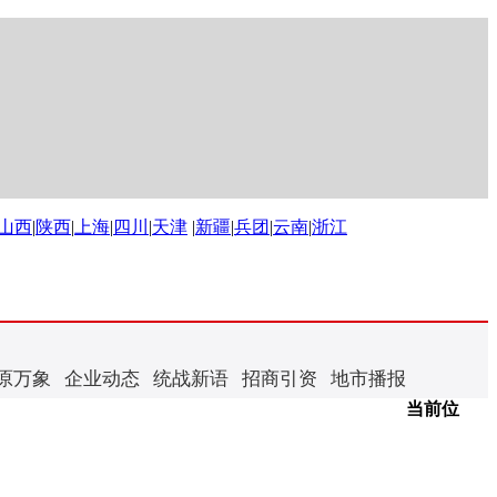
山西
|
陕西
|
上海
|
四川
|
天津
|
新疆
|
兵团
|
云南
|
浙江
原万象
企业动态
统战新语
招商引资
地市播报
当前位