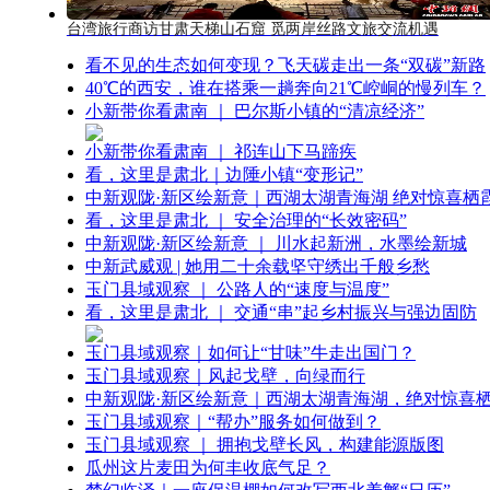
台湾旅行商访甘肃天梯山石窟 觅两岸丝路文旅交流机遇
看不见的生态如何变现？飞天碳走出一条“双碳”新路
40℃的西安，谁在搭乘一趟奔向21℃崆峒的慢列车？
小新带你看肃南 ｜ 巴尔斯小镇的“清凉经济”
小新带你看肃南 ｜ 祁连山下马蹄疾
看，这里是肃北｜边陲小镇“变形记”
中新观陇·新区绘新意｜西湖太湖青海湖 绝对惊喜栖
看，这里是肃北 ｜ 安全治理的“长效密码”
中新观陇·新区绘新意 ｜ 川水起新洲，水墨绘新城
中新武威观 | 她用二十余载坚守绣出千般乡愁
玉门县域观察 ｜ 公路人的“速度与温度”
看，这里是肃北 ｜ 交通“串”起乡村振兴与强边固防
玉门县域观察｜如何让“甘味”牛走出国门？
玉门县域观察｜风起戈壁，向绿而行
中新观陇·新区绘新意｜西湖太湖青海湖，绝对惊喜
玉门县域观察｜“帮办”服务如何做到？
玉门县域观察 ｜ 拥抱戈壁长风，构建能源版图
瓜州这片麦田为何丰收底气足？