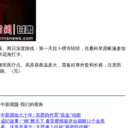
。两日深度路线：第一天拉卜楞寺转经，住桑科草原帐篷参加
洪花海打卡。
便民医疗点。高原昼夜温差大，需备好厚外套和长裤，注意防
线路。（完）
中新观陇·我们的视角
中新观临七十年 | 东西协作育“造血”动能
成纪故事 | “桃”醉天下 秦安蜜桃鉴评会揭晓11个金奖
看，这里是肃北 | 戈壁滩上织就“最密防控网”