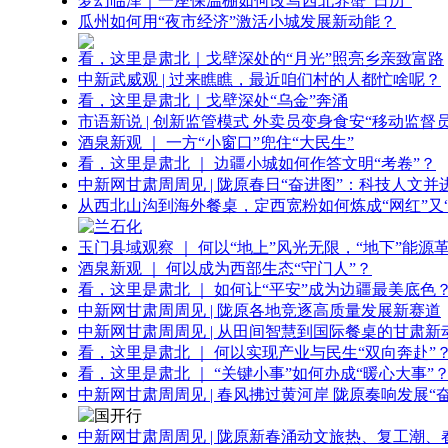
梦幻临泽｜一座保温棚如何改写西北养蟹“日历”
瓜州如何用“夜市经济”激活小城发展新动能？
看，这里是肃北｜戈壁深处的“月光”照亮乡亲致富路
中新武威观 | 过来瞧瞧，最近咱们村的人都忙啥呢？
看，这里是肃北｜戈壁深处“乌金”奔涌
市语新说 | 创新监管模式 外卖员变身食安“移动监督员
酒泉新观 ｜ 一方“小窗口”兜住“大民生”
看，这里是肃北 ｜ 边疆小城如何作答文明“考卷”？
中新网甘肃周周见 | 陇原春日“奋进图”：科技人文并
从西北山沟到海外餐桌，定西宽粉如何炼成“网红”又“
玉门县域观察 ｜ 何以“地上”风光无限，“地下”能源
酒泉新观 ｜ 何以成为西部生态“守门人”？
看，这里是肃北 ｜ 如何让“平安”成为边疆最美底色
中新网甘肃周周见 | 陇原各地竞逐高质量发展新赛道
中新网甘肃周周见 | 从田间智慧到国际餐桌的甘肃新
看，这里是肃北 ｜ 何以实现产业与民生“双向奔赴”
看，这里是肃北 ｜ “关键小事”如何办成“暖心大事”
中新网甘肃周周见 | 春风拂过黄河岸 陇原奏响发展“
中新网甘肃周周见 | 陇原新春涌动文旅热、复工潮、