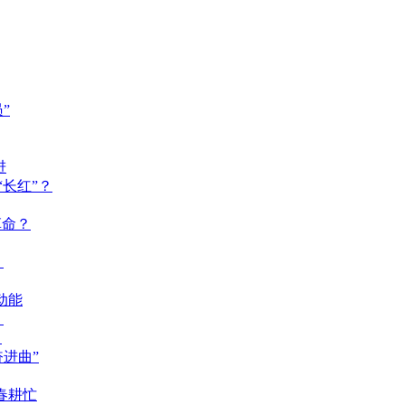
”
进
长红”？
革命？
？
动能
？
？
奋进曲”
春耕忙