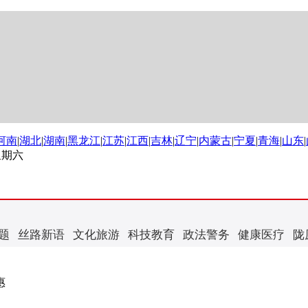
河南
|
湖北
|
湖南
|
黑龙江
|
江苏
|
江西
|
吉林
|
辽宁
|
内蒙古
|
宁夏
|
青海
|
山东
|
 星期六
题
丝路新语
文化旅游
科技教育
政法警务
健康医疗
陇
惠