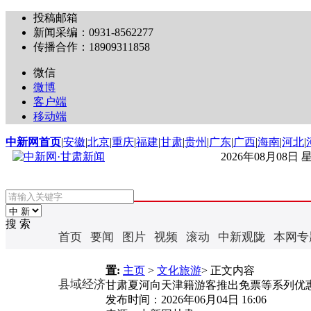
投稿邮箱
新闻采编：0931-8562277
传播合作：18909311858
微信
微博
客户端
移动端
中新网首页
|
安徽
|
北京
|
重庆
|
福建
|
甘肃
|
贵州
|
广东
|
广西
|
海南
|
河北
|
2026年08月08日
搜 索
首页
要闻
图片
视频
滚动
中新观陇
本网专
置:
主页
>
文化旅游
> 正文内容
县域经济
甘肃夏河向天津籍游客推出免票等系列优
发布时间：
2026年06月04日 16:06