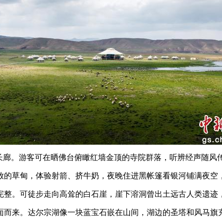
廊。游客可在晒佛台俯瞰红墙金顶的寺院群落，听辨经声随风
的草甸，体验射箭、挤牛奶，夜晚住进黑帐篷看银河铺满夜空
整。可徒步走向高耸的白石崖，崖下溶洞曾出土远古人类遗迹
而来。达尔宗湖像一块蓝宝石嵌在山间，湖边的圣塔和风马旗充