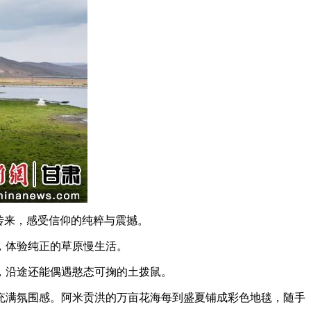
传来，感受信仰的纯粹与震撼。
，体验纯正的草原慢生活。
，沿途还能偶遇憨态可掬的土拨鼠。
满氛围感。阿米贡洪的万亩花海每到盛夏铺成彩色地毯，随手