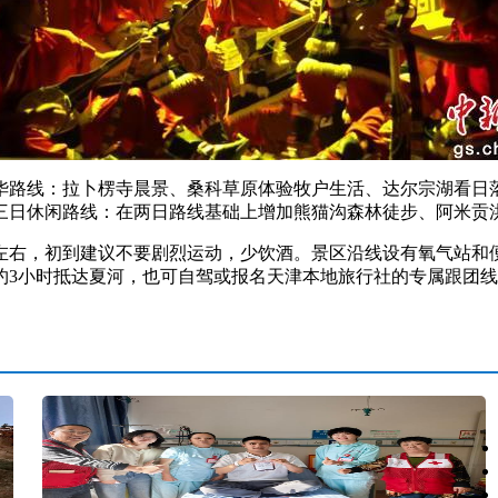
路线：拉卜楞寺晨景、桑科草原体验牧户生活、达尔宗湖看日落
三日休闲路线：在两日路线基础上增加熊猫沟森林徒步、阿米贡
左右，初到建议不要剧烈运动，少饮酒。景区沿线设有氧气站和
约3小时抵达夏河，也可自驾或报名天津本地旅行社的专属跟团