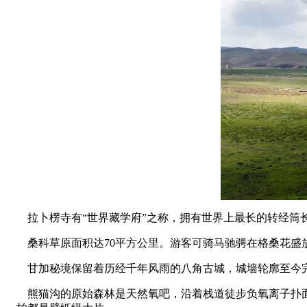
拉卜楞寺有“世界藏学府”之称，拥有世界上最长的转经筒长
桑科草原面积达70平方公里。游客可骑马驰骋在格桑花盛放
甘加秘境保留着历经千年风雨的八角古城，城墙轮廓至今完
熊猫沟的原始森林是天然氧吧，沿着栈道徒步负氧离子扑面