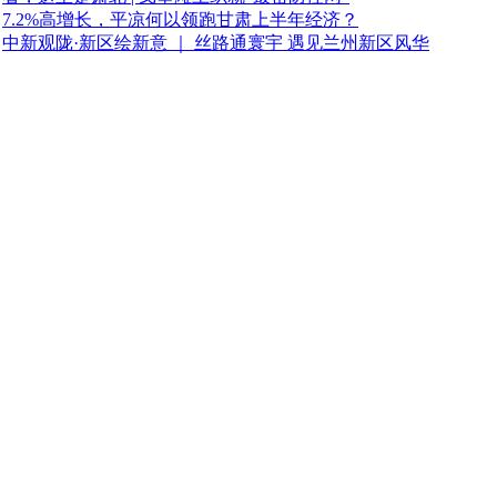
7.2%高增长，平凉何以领跑甘肃上半年经济？
中新观陇·新区绘新意 ｜ 丝路通寰宇 遇见兰州新区风华