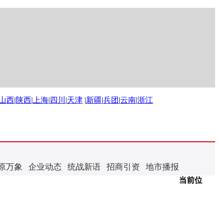
山西
|
陕西
|
上海
|
四川
|
天津
|
新疆
|
兵团
|
云南
|
浙江
原万象
企业动态
统战新语
招商引资
地市播报
当前位