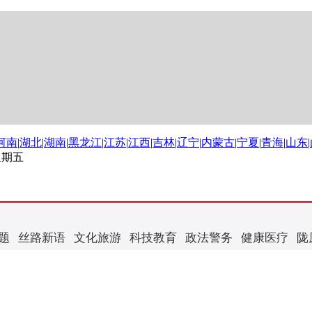
河南
|
湖北
|
湖南
|
黑龙江
|
江苏
|
江西
|
吉林
|
辽宁
|
内蒙古
|
宁夏
|
青海
|
山东
|
 星期五
题
丝路新语
文化旅游
科技教育
政法警务
健康医疗
陇