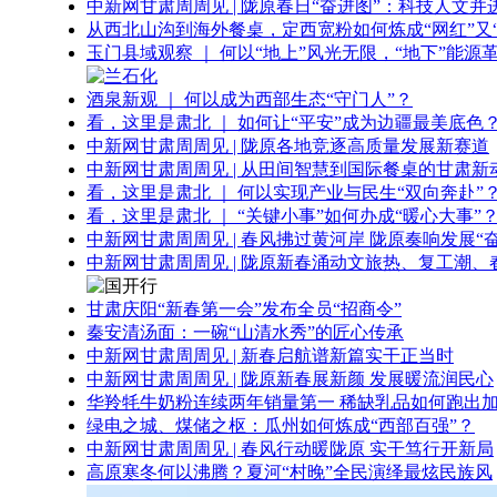
中新网甘肃周周见 | 陇原春日“奋进图”：科技人文并
从西北山沟到海外餐桌，定西宽粉如何炼成“网红”又“
玉门县域观察 ｜ 何以“地上”风光无限，“地下”能源
酒泉新观 ｜ 何以成为西部生态“守门人”？
看，这里是肃北 ｜ 如何让“平安”成为边疆最美底色
中新网甘肃周周见 | 陇原各地竞逐高质量发展新赛道
中新网甘肃周周见 | 从田间智慧到国际餐桌的甘肃新
看，这里是肃北 ｜ 何以实现产业与民生“双向奔赴”
看，这里是肃北 ｜ “关键小事”如何办成“暖心大事”
中新网甘肃周周见 | 春风拂过黄河岸 陇原奏响发展“
中新网甘肃周周见 | 陇原新春涌动文旅热、复工潮、
甘肃庆阳“新春第一会”发布全员“招商令”
秦安清汤面：一碗“山清水秀”的匠心传承
中新网甘肃周周见 | 新春启航谱新篇实干正当时
中新网甘肃周周见 | 陇原新春展新颜 发展暖流润民心
华羚牦牛奶粉连续两年销量第一 稀缺乳品如何跑出加
绿电之城、煤储之枢：瓜州如何炼成“西部百强”？
中新网甘肃周周见 | 春风行动暖陇原 实干笃行开新局
高原寒冬何以沸腾？夏河“村晚”全民演绎最炫民族风