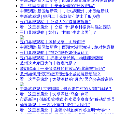
中新观陇·新区绘新意｜西湖太湖青海湖 绝对惊喜栖
看，这里是肃北 ｜ 安全治理的“长效密码”
中新观陇·新区绘新意 ｜ 川水起新洲，水墨绘新城
中新武威观 | 她用二十余载坚守绣出千般乡愁
玉门县域观察 ｜ 公路人的“速度与温度”
看，这里是肃北 ｜ 交通“串”起乡村振兴与强边固防
玉门县域观察｜如何让“甘味”牛走出国门？
玉门县域观察｜风起戈壁，向绿而行
中新观陇·新区绘新意｜西湖太湖青海湖，绝对惊喜
玉门县域观察｜“帮办”服务如何做到？
玉门县域观察 ｜ 拥抱戈壁长风，构建能源版图
瓜州这片麦田为何丰收底气足？
梦幻临泽｜一座保温棚如何改写西北养蟹“日历”
瓜州如何用“夜市经济”激活小城发展新动能？
看，这里是肃北｜戈壁深处的“月光”照亮乡亲致富路
中新武威观 | 过来瞧瞧，最近咱们村的人都忙啥呢？
看，这里是肃北｜戈壁深处“乌金”奔涌
市语新说 | 创新监管模式 外卖员变身食安“移动监督员
酒泉新观 ｜ 一方“小窗口”兜住“大民生”
看，这里是肃北 ｜ 边疆小城如何作答文明“考卷”？