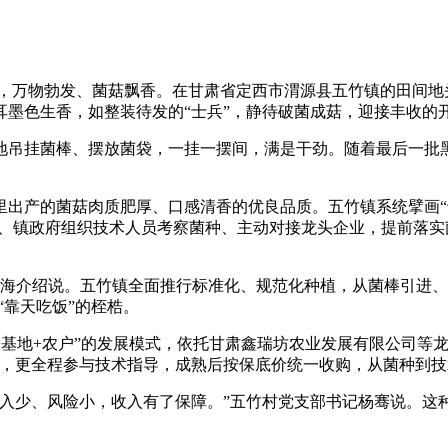
，万物勃发、菌菇飘香。在甘肃省定西市渭源县五竹镇的田间地头
墨色生香，如整装待发的“士兵”，静待破菌成菇，迎接丰收的
菌棒、摆放菌袋，一挂一摆间，满是干劲。随着最后一批黑木耳
产的菌菇肉质肥厚、口感清香的优良品质。五竹镇系统擘画“十
委、镇政府组织技术人员考察菌种、主动对接龙头企业，提前落实
成海介绍说。五竹镇全面推行标准化、规范化种植，从菌棒引进、
“靠天吃饭”的桎梏。
基地+农户”的发展模式，依托甘肃鑫瑞坊农业发展有限公司等龙
，更全程参与技术指导，成熟后按保底价统一收购，从菌种到技
少、风险小，收入有了保障。”五竹村党支部书记杨骞说。这种“