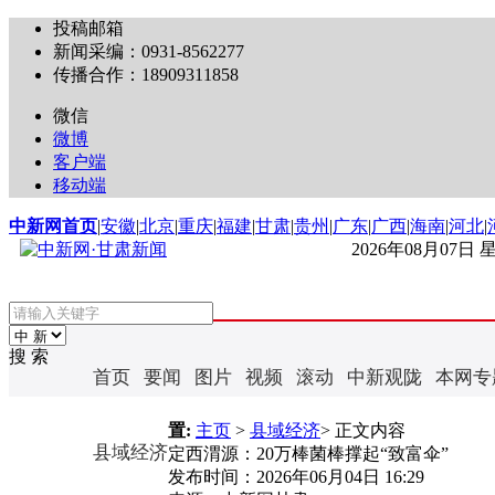
投稿邮箱
新闻采编：0931-8562277
传播合作：18909311858
微信
微博
客户端
移动端
中新网首页
|
安徽
|
北京
|
重庆
|
福建
|
甘肃
|
贵州
|
广东
|
广西
|
海南
|
河北
|
2026年08月07日
搜 索
首页
要闻
图片
视频
滚动
中新观陇
本网专
置:
主页
>
县域经济
> 正文内容
县域经济
定西渭源：20万棒菌棒撑起“致富伞”
发布时间：
2026年06月04日 16:29