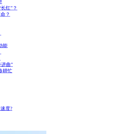
进
长红”？
革命？
？
动能
？
？
奋进曲”
春耕忙
速度?