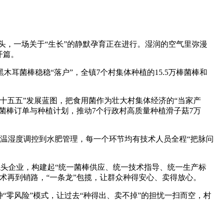
，一场关于“生长”的静默孕育正在进行。湿润的空气里弥漫
开篇。
菌棒稳稳“落户”，全镇7个村集体种植的15.5万棒菌棒和
五五”发展蓝图，把食用菌作为壮大村集体经济的“当家产
菌棒订单与种植计划，推动7个行政村高质量种植滑子菇7万
温湿度调控到水肥管理，每一个环节均有技术人员全程“把脉问
头企业，构建起“统一菌棒供应、统一技术指导、统一生产标
术再到销路，“一条龙”包揽，让群众种得安心、卖得放心。
零风险”模式，让过去“种得出、卖不掉”的担忧一扫而空，村