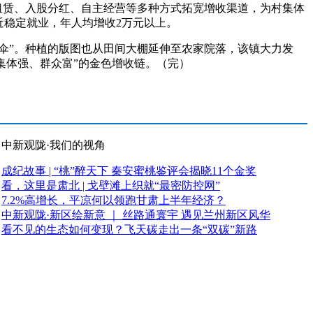
租赁、入股分红、自主经营等多种方式拓宽增收渠道，为村集体
近稳定就业，年人均增收2万元以上。
伞”。种植的版图也从田间大棚延伸至农家院落，该镇大力发
“集体强、群众富”的金色增收链。（完）
中新观陇·我们的视角
成纪故事 | “桃”醉天下 秦安蜜桃鉴评会揭晓11个金奖
看，这里是肃北 | 戈壁滩上织就“最密防控网”
7.2%高增长，平凉何以领跑甘肃上半年经济？
中新观陇·新区绘新意 ｜ 丝路通寰宇 遇见兰州新区风华
看不见的生态如何变现？飞天碳走出一条“双碳”新路