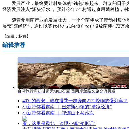
发展产业，最终要让村集体的“钱包”鼓起来、群众的日子火
经济发展注入“源头活水”。预计今年7个村通过食用菌种植，
随着食用菌产业的发展壮大，一个个菌棒成了带动村集体增收
展“庭院经济”，通过以奖代补方式向48户农户投放菌棒4.73
【编辑：杨娜】
编辑推荐
台湾旅行商访甘肃天梯山石窟 觅两岸丝路文旅交流机遇
40℃的西安，谁在搭乘一趟奔向21℃崆峒的慢列车？
小新带你看肃南 ｜ 巴尔斯小镇的“清凉经济”
小新带你看肃南 ｜ 祁连山下马蹄疾
看，这里是肃北｜边陲小镇“变形记”