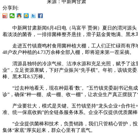
来源：
中新网甘肃
分享到:
中新网甘肃新闻6月4日电（马富平 贾俐）夏日的渭河源头
着淡淡的菌香，一排排菌棒整齐悬挂，滑子菇金黄饱满、黑木耳
走进五竹镇鹿鸣村食用菌种植大棚，工人们正忙碌而有序地吊挂
48户农户种植的4.73万余棒全部入棚，即将迎来第一茬采摘。
渭源县独特的冷凉气候、洁净水源和充足光照，赋予了这里出
业”，立足资源禀赋，下好产业振兴“先手棋”。年初，该镇党
棒、黑木耳8.5万棒。
“过去种地看天，现在种菇看‘数’。”五竹镇党委副书记焦
诊”，确保“种一棚、成一棚、收一棚”，让农业生产真正摆脱了
产业要壮大，模式是关键。五竹镇坚持“龙头企业+合作社+
准、统一保底收购”的全链条服务体系。企业不仅提供优质菌棒
“企业提供菌棒和技术，负责销路，我们只管精心管护，投入
集体“家底”厚实起来，群众心里有了底气。