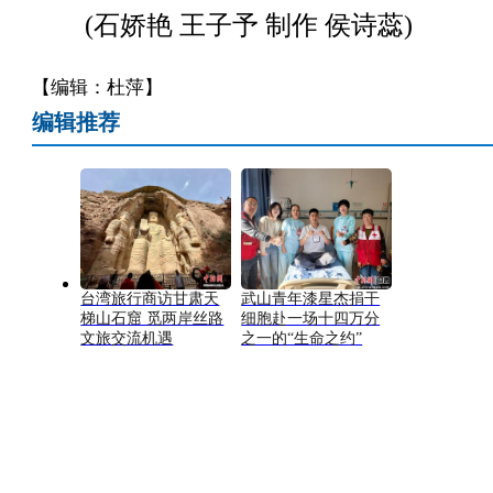
(石娇艳 王子予 制作 侯诗蕊)
【编辑：杜萍】
编辑推荐
台湾旅行商访甘肃天
武山青年漆星杰捐干
梯山石窟 觅两岸丝路
细胞赴一场十四万分
文旅交流机遇
之一的“生命之约”