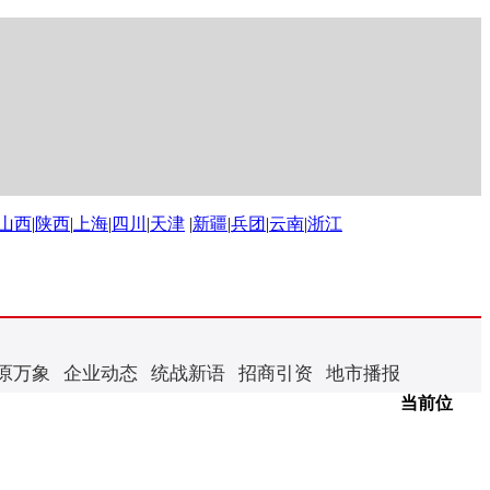
山西
|
陕西
|
上海
|
四川
|
天津
|
新疆
|
兵团
|
云南
|
浙江
原万象
企业动态
统战新语
招商引资
地市播报
当前位