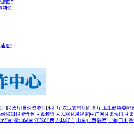
奋进曲”
春耕忙
速度?
建厅
|
民政厅
|
自然资源厅
|
水利厅
|
农业农村厅
|
商务厅
|
卫生健康委
|
财
肃经济日报
|
新华网甘肃频道
|
人民网甘肃视窗
|
中广网甘肃快讯
|
甘肃
北
|
河南
|
湖北
|
湖南
|
江苏
|
江西
|
吉林
|
辽宁
|
山东
|
山西
|
陕西
|
上海
|
四川
|
香