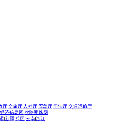
政厅
|
文旅厅
|
人社厅
|
应急厅
|
司法厅
|
交通运输厅
经济信息网
|
丝路明珠网
港
|
新疆
|
兵团
|
云南
|
浙江