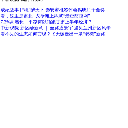
成纪故事 | “桃”醉天下 秦安蜜桃鉴评会揭晓11个金奖
看，这里是肃北 | 戈壁滩上织就“最密防控网”
7.2%高增长，平凉何以领跑甘肃上半年经济？
中新观陇·新区绘新意 ｜ 丝路通寰宇 遇见兰州新区风华
看不见的生态如何变现？飞天碳走出一条“双碳”新路