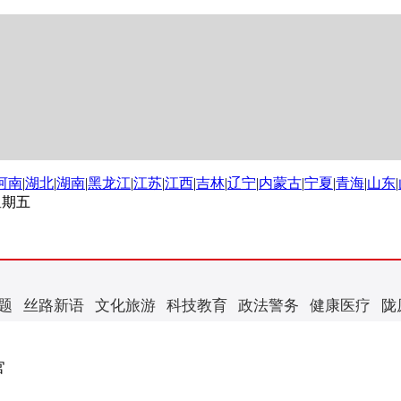
河南
|
湖北
|
湖南
|
黑龙江
|
江苏
|
江西
|
吉林
|
辽宁
|
内蒙古
|
宁夏
|
青海
|
山东
|
 星期五
题
丝路新语
文化旅游
科技教育
政法警务
健康医疗
陇
官