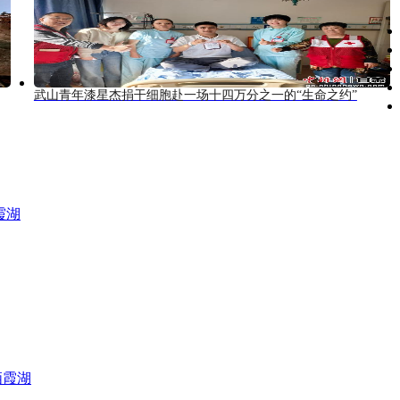
武山青年漆星杰捐干细胞赴一场十四万分之一的“生命之约”
霞湖
栖霞湖