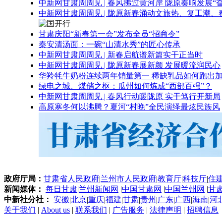
中新网甘肃周周见 | 春风拂过黄河岸 陇原奏响发展“
中新网甘肃周周见 | 陇原新春涌动文旅热、复工潮、
甘肃庆阳“新春第一会”发布全员“招商令”
秦安清汤面：一碗“山清水秀”的匠心传承
中新网甘肃周周见 | 新春启航谱新篇实干正当时
中新网甘肃周周见 | 陇原新春展新颜 发展暖流润民心
华羚牦牛奶粉连续两年销量第一 稀缺乳品如何跑出加
绿电之城、煤储之枢：瓜州如何炼成“西部百强”？
中新网甘肃周周见 | 春风行动暖陇原 实干笃行开新局
高原寒冬何以沸腾？夏河“村晚”全民演绎最炫民族风
政府厅局：
甘肃省人民政府
|
兰州市人民政府
|
教育厅
|
科技厅
|
住
新闻媒体：
每日甘肃
|
兰州新闻网
|
中国甘肃网
|
中国兰州网
|
甘
中新社分社：
安徽
|
北京
|
重庆
|
福建
|
甘肃
|
贵州
|
广东
|
广西
|
海南
|
河
关于我们
|
About us
|
联系我们
|
广告服务
|
法律声明
|
招聘信息