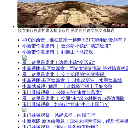
台湾旅行商访甘肃天梯山石窟 觅两岸丝路文旅交流机遇
40℃的西安，谁在搭乘一趟奔向21℃崆峒的慢列车？
小新带你看肃南 ｜ 巴尔斯小镇的“清凉经济”
小新带你看肃南 ｜ 祁连山下马蹄疾
看，这里是肃北｜边陲小镇“变形记”
中新观陇·新区绘新意｜西湖太湖青海湖 绝对惊喜栖
看，这里是肃北 ｜ 安全治理的“长效密码”
中新观陇·新区绘新意 ｜ 川水起新洲，水墨绘新城
中新武威观 | 她用二十余载坚守绣出千般乡愁
玉门县域观察 ｜ 公路人的“速度与温度”
看，这里是肃北 ｜ 交通“串”起乡村振兴与强边固防
玉门县域观察｜如何让“甘味”牛走出国门？
玉门县域观察｜风起戈壁，向绿而行
中新观陇·新区绘新意｜西湖太湖青海湖，绝对惊喜
玉门县域观察｜“帮办”服务如何做到？