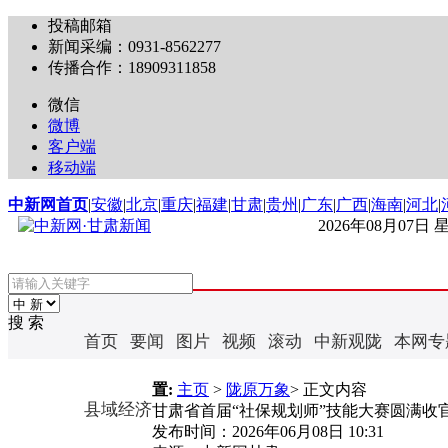
投稿邮箱
新闻采编：0931-8562277
传播合作：18909311858
微信
微博
客户端
移动端
中新网首页
|
安徽
|
北京
|
重庆
|
福建
|
甘肃
|
贵州
|
广东
|
广西
|
海南
|
河北
|
2026年08月07日
搜 索
首页
要闻
图片
视频
滚动
中新观陇
本网专
置:
主页
>
陇原万象
> 正文内容
县域经济
甘肃省首届“社保规划师”技能大赛圆满收
发布时间：
2026年06月08日 10:31