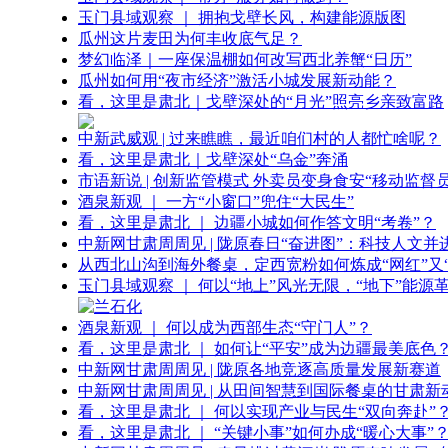
玉门县域观察 ｜ 拥抱戈壁长风，构建能源版图
瓜州这片麦田为何丰收底气足？
梦幻临泽｜一座保温棚如何改写西北养蟹“日历”
瓜州如何用“夜市经济”激活小城发展新动能？
看，这里是肃北｜戈壁深处的“月光”照亮乡亲致富路
中新武威观 | 过来瞧瞧，最近咱们村的人都忙啥呢？
看，这里是肃北｜戈壁深处“乌金”奔涌
市语新说 | 创新监管模式 外卖员变身食安“移动监督员
酒泉新观 ｜ 一方“小窗口”兜住“大民生”
看，这里是肃北 ｜ 边疆小城如何作答文明“考卷”？
中新网甘肃周周见 | 陇原春日“奋进图”：科技人文并
从西北山沟到海外餐桌，定西宽粉如何炼成“网红”又“
玉门县域观察 ｜ 何以“地上”风光无限，“地下”能源
酒泉新观 ｜ 何以成为西部生态“守门人”？
看，这里是肃北 ｜ 如何让“平安”成为边疆最美底色
中新网甘肃周周见 | 陇原各地竞逐高质量发展新赛道
中新网甘肃周周见 | 从田间智慧到国际餐桌的甘肃新
看，这里是肃北 ｜ 何以实现产业与民生“双向奔赴”
看，这里是肃北 ｜ “关键小事”如何办成“暖心大事”