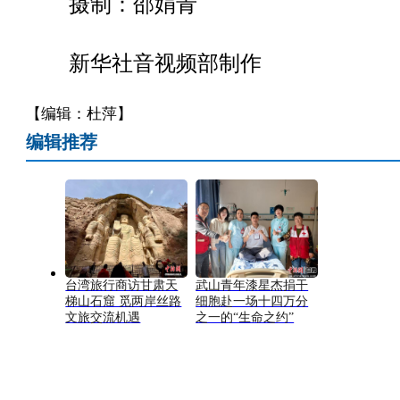
摄制：邵娟青
新华社音视频部制作
【编辑：杜萍】
编辑推荐
台湾旅行商访甘肃天
武山青年漆星杰捐干
梯山石窟 觅两岸丝路
细胞赴一场十四万分
文旅交流机遇
之一的“生命之约”