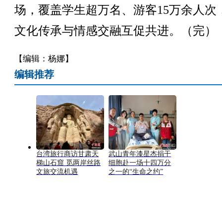
场，覆盖学生超万名、游客15万余人次
文化传承与情感交融互促共进。（完）
【编辑：杨娜】
编辑推荐
台湾旅行商访甘肃天
武山青年漆星杰捐干
梯山石窟 觅两岸丝路
细胞赴一场十四万分
文旅交流机遇
之一的“生命之约”