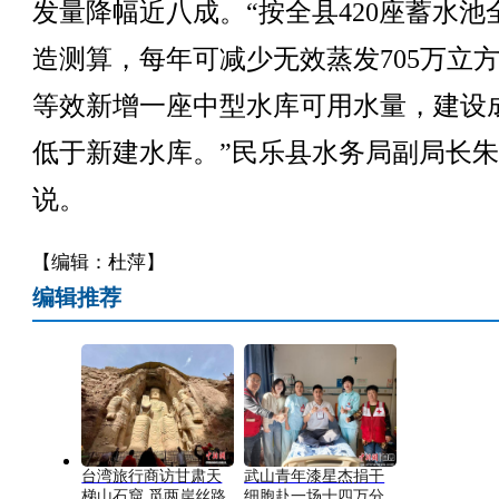
发量降幅近八成。“按全县420座蓄水池
造测算，每年可减少无效蒸发705万立
等效新增一座中型水库可用水量，建设
低于新建水库。”民乐县水务局副局长
说。
【编辑：杜萍】
编辑推荐
台湾旅行商访甘肃天
武山青年漆星杰捐干
梯山石窟 觅两岸丝路
细胞赴一场十四万分