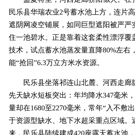
民乐县华瑞农业2号蓄水池上方，连片
遮阴网凌空铺展，如同巨型遮阳被严严
住一池碧水。正是靠着这套柔性漂浮覆
技术，试点蓄水池蒸发量直降80%左右
能“抢回”6.3万立方米水资源。
民乐县坐落祁连山北麓、河西走廊
先天缺水短板突出：年均降水347毫米
量却在1680至2270毫米，常年“入不敷
于资源型缺水、地下水超采重点区域。
来，民乐县陆续建成420座露天蓄水池