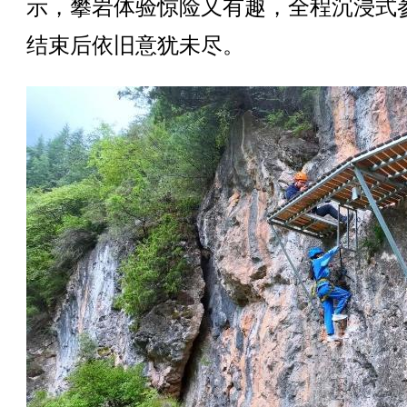
示，攀岩体验惊险又有趣，全程沉浸式
结束后依旧意犹未尽。