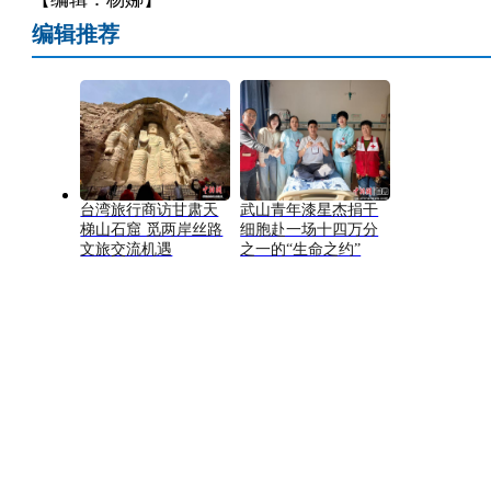
编辑推荐
台湾旅行商访甘肃天
武山青年漆星杰捐干
梯山石窟 觅两岸丝路
细胞赴一场十四万分
文旅交流机遇
之一的“生命之约”