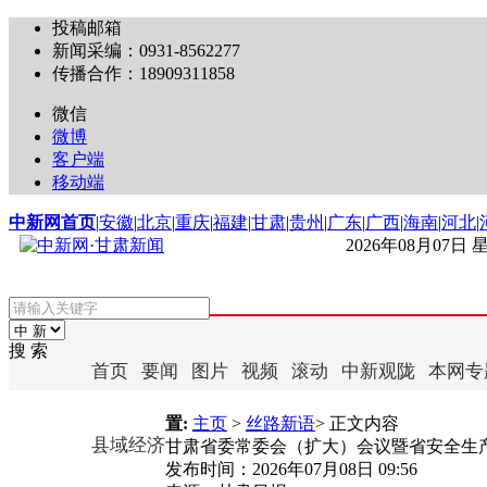
投稿邮箱
新闻采编：0931-8562277
传播合作：18909311858
微信
微博
客户端
移动端
中新网首页
|
安徽
|
北京
|
重庆
|
福建
|
甘肃
|
贵州
|
广东
|
广西
|
海南
|
河北
|
2026年08月07日
搜 索
首页
要闻
图片
视频
滚动
中新观陇
本网专
置:
主页
>
丝路新语
> 正文内容
县域经济
甘肃省委常委会（扩大）会议暨省安全生
发布时间：
2026年07月08日 09:56