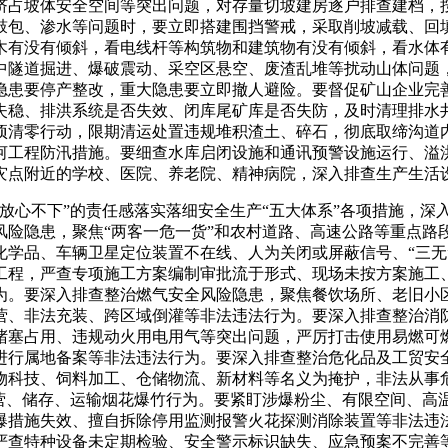
挤占坡体安全空间等突出问题，对存量切坡建房逐户排查建档，
鼓包、渗水等问题时，要立即搭建围挡警戒，采取削坡减载、回
木有没有倾斜，看电线杆等构筑物和建筑物有没有倾斜，看水体
中隧道掘进、爆破震动、采空区悬空、废渣乱堆等扰动山体问题
隐患要停产整改，重大隐患要立即撤人避险。要督促矿山企业完
失稳、排洪系统是否失效、闭库尾矿库是否失防，及时清理排水井
项清零行动，限期清运处置违规堆积渣土、碎石，彻底取缔沟道
河工程防汛措施。要细查水库启闭设施和通讯预警设施运行、溢
灾点附近的学校、医院、养老院、精神病院，深入排查生产生活
心不下”的责任感落实落细安全生产“五大体系”各项措施，深入
风险隐患，聚焦“两客一危一货”和农村道路、高速公路等重点路
化学品、车辆卫星定位装置不在线、人为关闭或屏蔽信号、“三无
工程，严查专项施工方案编制审批流于形式、现场未按方案施工
为。要深入排查整治燃气安全风险隐患，聚焦餐饮场所、老旧小
营、非法充装、跨区域倒灌等非法违法行为。要深入排查整治消
堵塞占用、违规动火用电用气等突出问题，严厉打击使用易燃可
进行属地备案等非法违法行为。要深入排查整治危化品及工贸安
科技、饲料加工、仓储物流、新材料等名义为掩护，非法从事危险
经营、储存、运输烟花爆竹行为。要紧盯涉爆粉尘、有限空间、高
爆措施失效、擅自拆除停用监测报警火花探测消除装置等非法违
严查特种设备未定期检验、安全警示标识缺失、应急预案不完善