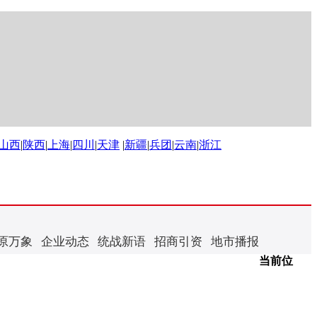
山西
|
陕西
|
上海
|
四川
|
天津
|
新疆
|
兵团
|
云南
|
浙江
原万象
企业动态
统战新语
招商引资
地市播报
当前位