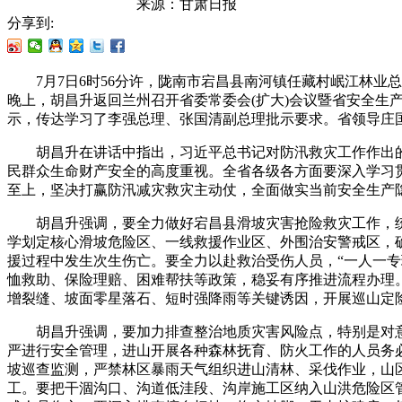
来源：
甘肃日报
分享到:
7月7日6时56分许，陇南市宕昌县南河镇任藏村岷江林业
晚上，胡昌升返回兰州召开省委常委会(扩大)会议暨省安全
示，传达学习了李强总理、张国清副总理批示要求。省领导庄
胡昌升在讲话中指出，习近平总书记对防汛救灾工作作出的
民群众生命财产安全的高度重视。全省各级各方面要深入学习
至上，坚决打赢防汛减灾救灾主动仗，全面做实当前安全生产
胡昌升强调，要全力做好宕昌县滑坡灾害抢险救灾工作，统
学划定核心滑坡危险区、一线救援作业区、外围治安警戒区，
援过程中发生次生伤亡。要全力以赴救治受伤人员，“一人一
恤救助、保险理赔、困难帮扶等政策，稳妥有序推进流程办理
增裂缝、坡面零星落石、短时强降雨等关键诱因，开展巡山定
胡昌升强调，要加力排查整治地质灾害风险点，特别是对意
严进行安全管理，进山开展各种森林抚育、防火工作的人员务
坡巡查监测，严禁林区暴雨天气组织进山清林、采伐作业，山
工。要把干涸沟口、沟道低洼段、沟岸施工区纳入山洪危险区