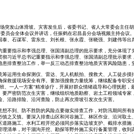
总场突发山体滑坡。灾害发生后，省委书记、省人大常委会主任
生产委员会全体会议并讲话，任振鹤在宕昌县分会场视频主持会议
国泰、石谋军、雷东生、刘长根、张永霞、张晓强、刘建伟等出
重要指示和李强总理、张国清副总理的批示要求，充分体现了党
贯彻习近平总书记重要指示和李强总理、张国清副总理批示要求
隐患排查整治工作，举一反三动态排查整治地质灾害风险隐患，
筹运用生命探测仪、雷达、无人机航拍、搜救犬、人工徒步摸排
确保救援现场安全有序。要加强搜救力量统筹，继续配备专职安
专班、一人一方案”精准诊疗，开展好群众情绪疏导和心理抚慰，
。要严密防范次生灾害，继续组织地质勘察、岩土工程领域专家
险、沿路排险、沿河查险，防止再次滑坡引发次生灾害。
想不到、防不胜防的风险点要做实排查工作，对防汛期间所有的
必慎之又慎。要深入排查山区和河谷施工、林区作业、沿河取土
区道路施工、水利工程开挖必须同步落实边坡支护、截排水措施
管理清单，对干涸沟开挖、勘探等野外施工实行备案管理，收到