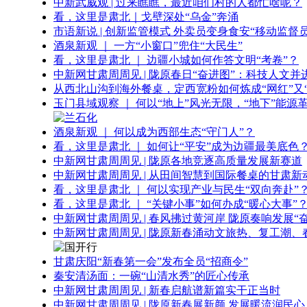
中新武威观 | 过来瞧瞧，最近咱们村的人都忙啥呢？
看，这里是肃北｜戈壁深处“乌金”奔涌
市语新说 | 创新监管模式 外卖员变身食安“移动监督员
酒泉新观 ｜ 一方“小窗口”兜住“大民生”
看，这里是肃北 ｜ 边疆小城如何作答文明“考卷”？
中新网甘肃周周见 | 陇原春日“奋进图”：科技人文并
从西北山沟到海外餐桌，定西宽粉如何炼成“网红”又“
玉门县域观察 ｜ 何以“地上”风光无限，“地下”能源
酒泉新观 ｜ 何以成为西部生态“守门人”？
看，这里是肃北 ｜ 如何让“平安”成为边疆最美底色
中新网甘肃周周见 | 陇原各地竞逐高质量发展新赛道
中新网甘肃周周见 | 从田间智慧到国际餐桌的甘肃新
看，这里是肃北 ｜ 何以实现产业与民生“双向奔赴”
看，这里是肃北 ｜ “关键小事”如何办成“暖心大事”
中新网甘肃周周见 | 春风拂过黄河岸 陇原奏响发展“
中新网甘肃周周见 | 陇原新春涌动文旅热、复工潮、
甘肃庆阳“新春第一会”发布全员“招商令”
秦安清汤面：一碗“山清水秀”的匠心传承
中新网甘肃周周见 | 新春启航谱新篇实干正当时
中新网甘肃周周见 | 陇原新春展新颜 发展暖流润民心