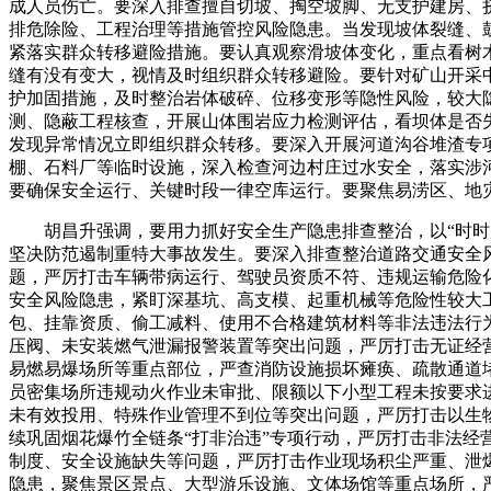
成人员伤亡。要深入排查擅自切坡、掏空坡脚、无支护建房、
排危除险、工程治理等措施管控风险隐患。当发现坡体裂缝、
紧落实群众转移避险措施。要认真观察滑坡体变化，重点看树
缝有没有变大，视情及时组织群众转移避险。要针对矿山开采
护加固措施，及时整治岩体破碎、位移变形等隐性风险，较大
测、隐蔽工程核查，开展山体围岩应力检测评估，看坝体是否
发现异常情况立即组织群众转移。要深入开展河道沟谷堆渣专
棚、石料厂等临时设施，深入检查河边村庄过水安全，落实涉
要确保安全运行、关键时段一律空库运行。要聚焦易涝区、地
胡昌升强调，要用力抓好安全生产隐患排查整治，以“时时放
坚决防范遏制重特大事故发生。要深入排查整治道路交通安全
题，严厉打击车辆带病运行、驾驶员资质不符、违规运输危险
安全风险隐患，紧盯深基坑、高支模、起重机械等危险性较大
包、挂靠资质、偷工减料、使用不合格建筑材料等非法违法行
压阀、未安装燃气泄漏报警装置等突出问题，严厉打击无证经
易燃易爆场所等重点部位，严查消防设施损坏瘫痪、疏散通道
员密集场所违规动火作业未审批、限额以下小型工程未按要求
未有效投用、特殊作业管理不到位等突出问题，严厉打击以生物
续巩固烟花爆竹全链条“打非治违”专项行动，严厉打击非法
制度、安全设施缺失等问题，严厉打击作业现场积尘严重、泄
隐患，聚焦景区景点、大型游乐设施、文体场馆等重点场所，