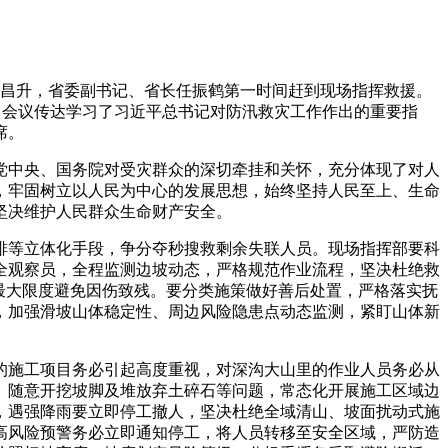
胡昌升，省委副书记、省长任振鹤第一时间赶到现场指挥救援。
。会议传达学习了习近平总书记对防汛救灾工作作出的重要指
席。
中央、国务院对受灾群众的深切牵挂和关怀，充分体现了对人
，牢固树立以人民为中心的发展思想，始终坚持人民至上、生命
坚决维护人民群众生命财产安全。
等立体化手段，争分夺秒搜救剩余失联人员。现场指挥部要科
全观察员，全程监测边坡动态，严格规范作业流程，坚决杜绝救
最大限度避免因伤致残。要分类施策做好善后处置，严格落实抚
，加强滑坡山体稳定性、周边风险隐患点动态监测，紧盯山体新
施工项目务必引起高度重视，对深沟大山里的作业人员务必从
、随意开挖坡脚及堆放弃土碎石等问题，常态化开展施工区域边
，遇强降雨要立即停工撤人，坚决杜绝全域清山、坡面扰动式施
高风险预警务必立即通知停工，将人员转移至安全区域，严防造