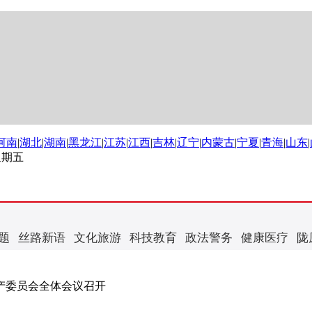
河南
|
湖北
|
湖南
|
黑龙江
|
江苏
|
江西
|
吉林
|
辽宁
|
内蒙古
|
宁夏
|
青海
|
山东
|
 星期五
题
丝路新语
文化旅游
科技教育
政法警务
健康医疗
陇
产委员会全体会议召开