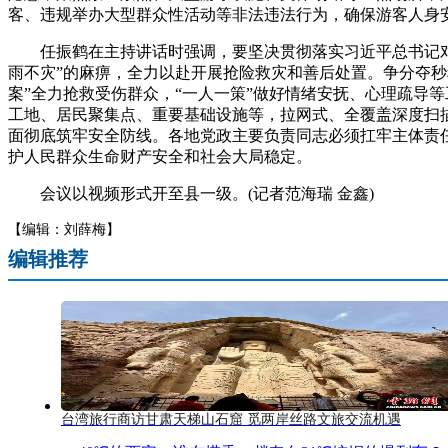
客、违规举办大型群众性活动等非法违法行为，确保游客人身
任振鹤在主持讲话时强调，要坚决贯彻落实习近平总书记对防
雨不灾”的麻痹，全力以赴开展抢险救灾和善后处置。争分夺秒
案”全力抢救受伤群众，“一人一策”做好情绪安抚、心理疏导
工地、居民聚集点、重要基础设施等，拉网式、全覆盖深度扫
面彻底筑牢安全防线。各地党政主要负责同志必须扛牢主体责
护人民群众生命财产安全和社会大局稳定。
会议以视频形式开至县一级。(记者范海瑞 金鑫)
【编辑：刘薛梅】
编辑推荐
台湾旅行商访甘肃天梯山石窟 觅两岸丝路文旅交流机遇