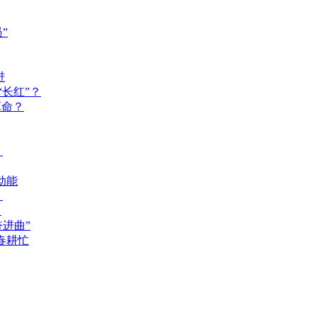
”
进
长红”？
革命？
？
动能
？
？
奋进曲”
春耕忙