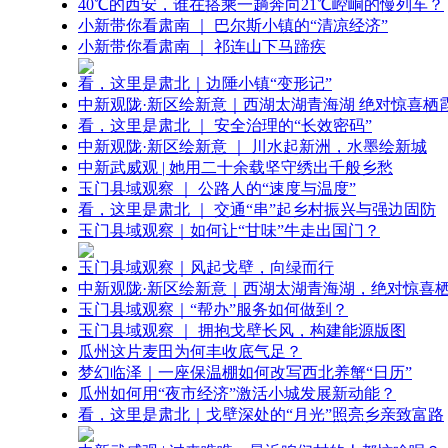
40℃的西安，谁在搭乘一趟奔向21℃崆峒的慢列车？
小新带你看肃南 ｜ 巴尔斯小镇的“清凉经济”
小新带你看肃南 ｜ 祁连山下马蹄疾
看，这里是肃北｜边陲小镇“变形记”
中新观陇·新区绘新意｜西湖太湖青海湖 绝对惊喜栖
看，这里是肃北 ｜ 安全治理的“长效密码”
中新观陇·新区绘新意 ｜ 川水起新洲，水墨绘新城
中新武威观 | 她用二十余载坚守绣出千般乡愁
玉门县域观察 ｜ 公路人的“速度与温度”
看，这里是肃北 ｜ 交通“串”起乡村振兴与强边固防
玉门县域观察｜如何让“甘味”牛走出国门？
玉门县域观察｜风起戈壁，向绿而行
中新观陇·新区绘新意｜西湖太湖青海湖，绝对惊喜
玉门县域观察｜“帮办”服务如何做到？
玉门县域观察 ｜ 拥抱戈壁长风，构建能源版图
瓜州这片麦田为何丰收底气足？
梦幻临泽｜一座保温棚如何改写西北养蟹“日历”
瓜州如何用“夜市经济”激活小城发展新动能？
看，这里是肃北｜戈壁深处的“月光”照亮乡亲致富路