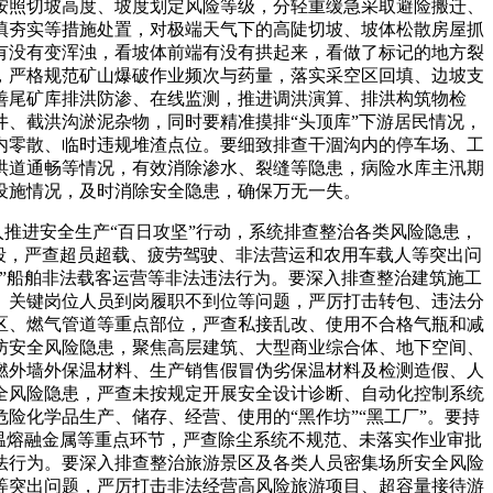
按照切坡高度、坡度划定风险等级，分轻重缓急采取避险搬迁、
填夯实等措施处置，对极端天气下的高陡切坡、坡体松散房屋抓
有没有变浑浊，看坡体前端有没有拱起来，看做了标记的地方裂
，严格规范矿山爆破作业频次与药量，落实采空区回填、边坡支
善尾矿库排洪防渗、在线监测，推进调洪演算、排洪构筑物检
、截洪沟淤泥杂物，同时要精准摸排“头顶库”下游居民情况，
内零散、临时违规堆渣点位。要细致排查干涸沟内的停车场、工
洪道通畅等情况，有效消除渗水、裂缝等隐患，病险水库主汛期
设施情况，及时消除安全隐患，确保万无一失。
推进安全生产“百日攻坚”行动，系统排查整治各类风险隐患，
段，严查超员超载、疲劳驾驶、非法营运和农用车载人等突出问
”船舶非法载客运营等非法违法行为。要深入排查整治建筑施工
、关键岗位人员到岗履职不到位等问题，严厉打击转包、违法分
区、燃气管道等重点部位，严查私接乱改、使用不合格气瓶和减
防安全风险隐患，聚焦高层建筑、大型商业综合体、地下空间、
燃外墙外保温材料、生产销售假冒伪劣保温材料及检测造假、人
全风险隐患，严查未按规定开展安全设计诊断、自动化控制系统
化学品生产、储存、经营、使用的“黑作坊”“黑工厂”。要持
温熔融金属等重点环节，严查除尘系统不规范、未落实作业审批
法行为。要深入排查整治旅游景区及各类人员密集场所安全风险
等突出问题，严厉打击非法经营高风险旅游项目、超容量接待游