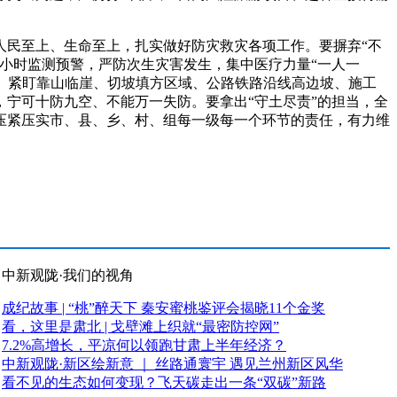
民至上、生命至上，扎实做好防灾救灾各项工作。要摒弃“不
4小时监测预警，严防次生灾害发生，集中医疗力量“一人一
查。紧盯靠山临崖、切坡填方区域、公路铁路沿线高边坡、施工
宁可十防九空、不能万一失防。要拿出“守土尽责”的担当，全
压紧压实市、县、乡、村、组每一级每一个环节的责任，有力维
中新观陇·我们的视角
成纪故事 | “桃”醉天下 秦安蜜桃鉴评会揭晓11个金奖
看，这里是肃北 | 戈壁滩上织就“最密防控网”
7.2%高增长，平凉何以领跑甘肃上半年经济？
中新观陇·新区绘新意 ｜ 丝路通寰宇 遇见兰州新区风华
看不见的生态如何变现？飞天碳走出一条“双碳”新路