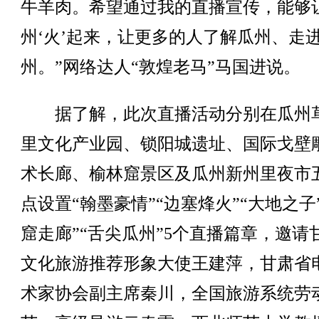
牛羊肉。希望通过我的直播宣传，能够
州‘火’起来，让更多的人了解瓜州、走
州。”网络达人“敦煌老马”马国进说。
据了解，此次直播活动分别在瓜州
里文化产业园、锁阳城遗址、国际戈壁
术长廊、榆林窟景区及瓜州新州里夜市
点设置“翰墨豪情”“边塞烽火”“大地之子
窟走廊”“舌尖瓜州”5个直播篇章，邀请
文化旅游推荐形象大使王建萍，甘肃省
术家协会副主席秦川，全国旅游系统劳