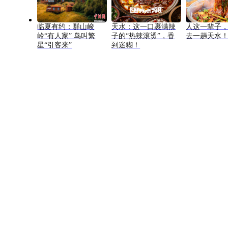
临夏有约：群山峻
天水：这一口裹满辣
人这一辈子
岭“有人家” 鸟叫繁
子的“热辣滚烫”，香
去一趟天水
星“引客来”
到迷糊！