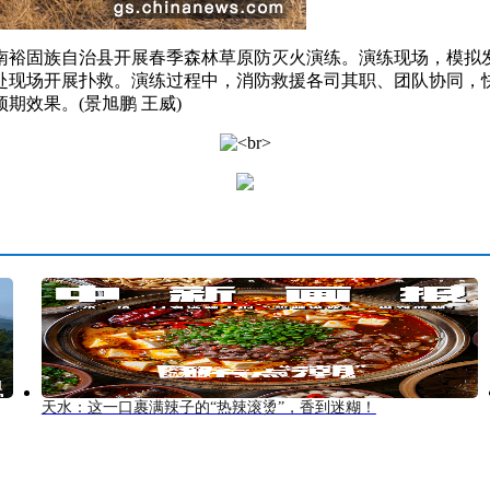
裕固族自治县开展春季森林草原防灭火演练。演练现场，模拟发
赴现场开展扑救。演练过程中，消防救援各司其职、团队协同，
效果。(景旭鹏 王威)
天水：这一口裹满辣子的“热辣滚烫”，香到迷糊！