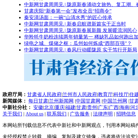
中新网甘肃周周见 | 陇原新春涌动文旅热、复工潮、
甘肃庆阳“新春第一会”发布全员“招商令”
秦安清汤面：一碗“山清水秀”的匠心传承
中新网甘肃周周见 | 新春启航谱新篇实干正当时
中新网甘肃周周见 | 陇原新春展新颜 发展暖流润民心
华羚牦牛奶粉连续两年销量第一 稀缺乳品如何跑出加
绿电之城、煤储之枢：瓜州如何炼成“西部百强”？
中新网甘肃周周见 | 春风行动暖陇原 实干笃行开新局
政府厅局：
甘肃省人民政府
|
兰州市人民政府
|
教育厅
|
科技厅
|
住
新闻媒体：
每日甘肃
|
兰州新闻网
|
中国甘肃网
|
中国兰州网
|
甘
中新社分社：
安徽
|
北京
|
重庆
|
福建
|
甘肃
|
贵州
|
广东
|
广西
|
海南
|
河
关于我们
|
About us
|
联系我们
|
广告服务
|
法律声明
|
招聘信息
本网站所刊载信息不代表中新社和中新网观点，刊用本网站稿
未经授权禁止转载、摘编、复制及建立镜像，违者将依法追究