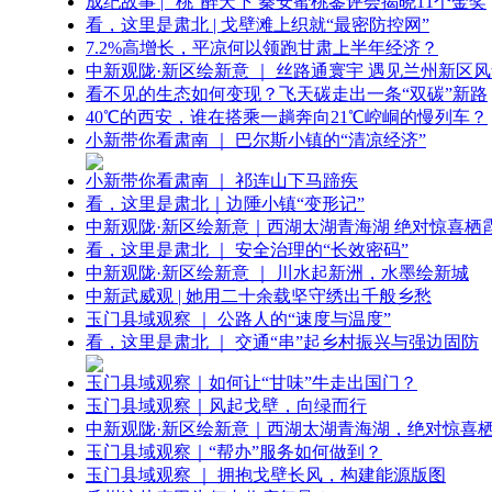
成纪故事 | “桃”醉天下 秦安蜜桃鉴评会揭晓11个金奖
看，这里是肃北 | 戈壁滩上织就“最密防控网”
7.2%高增长，平凉何以领跑甘肃上半年经济？
中新观陇·新区绘新意 ｜ 丝路通寰宇 遇见兰州新区
看不见的生态如何变现？飞天碳走出一条“双碳”新路
40℃的西安，谁在搭乘一趟奔向21℃崆峒的慢列车？
小新带你看肃南 ｜ 巴尔斯小镇的“清凉经济”
小新带你看肃南 ｜ 祁连山下马蹄疾
看，这里是肃北｜边陲小镇“变形记”
中新观陇·新区绘新意｜西湖太湖青海湖 绝对惊喜栖
看，这里是肃北 ｜ 安全治理的“长效密码”
中新观陇·新区绘新意 ｜ 川水起新洲，水墨绘新城
中新武威观 | 她用二十余载坚守绣出千般乡愁
玉门县域观察 ｜ 公路人的“速度与温度”
看，这里是肃北 ｜ 交通“串”起乡村振兴与强边固防
玉门县域观察｜如何让“甘味”牛走出国门？
玉门县域观察｜风起戈壁，向绿而行
中新观陇·新区绘新意｜西湖太湖青海湖，绝对惊喜
玉门县域观察｜“帮办”服务如何做到？
玉门县域观察 ｜ 拥抱戈壁长风，构建能源版图