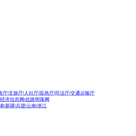
政厅
|
文旅厅
|
人社厅
|
应急厅
|
司法厅
|
交通运输厅
经济信息网
|
丝路明珠网
港
|
新疆
|
兵团
|
云南
|
浙江