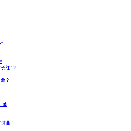
”
进
长红”？
革命？
？
动能
？
？
奋进曲”