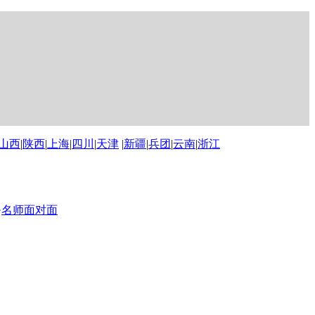
山西
|
陕西
|
上海
|
四川
|
天津
|
新疆
|
兵团
|
云南
|
浙江
·
名师面对面