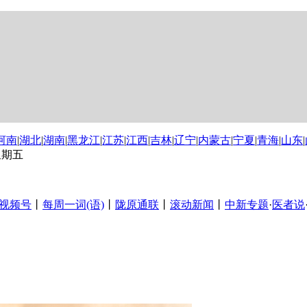
河南
|
湖北
|
湖南
|
黑龙江
|
江苏
|
江西
|
吉林
|
辽宁
|
内蒙古
|
宁夏
|
青海
|
山东
|
 星期五
视频号
丨
每周一词(语)
丨
陇原通联
丨
滚动新闻
丨
中新专题
·
医者说