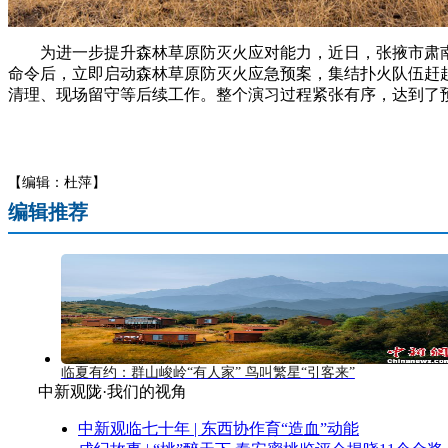
为进一步提升森林草原防灭火应对能力，近日，张掖市肃南
命令后，立即启动森林草原防灭火应急预案，集结扑火队伍赶
清理、现场留守等后续工作。整个演习过程紧张有序，达到了预期
【编辑：杜萍】
编辑推荐
临夏有约：群山峻岭“有人家” 鸟叫繁星“引客来”
中新观陇·我们的视角
中新观临七十年 | 东西协作育“造血”动能