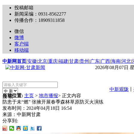
投稿邮箱
新闻采编：0931-8562277
传播合作：18909311858
微信
微博
客户端
移动端
中新网首页
|
安徽
|
北京
|
重庆
|
福建
|
甘肃
|
贵州
|
广东
|
广西
|
海南
|
河北
|
2026年08月07日
中新观陇
丨
当前位置:
主页
>
地市播报
> 正文内容
搜 索
防患于未“燃” 张掖开展春季森林草原防灭火演练
发布时间：
2024年04月18日 16:54
来源：
中新网甘肃
分享到: