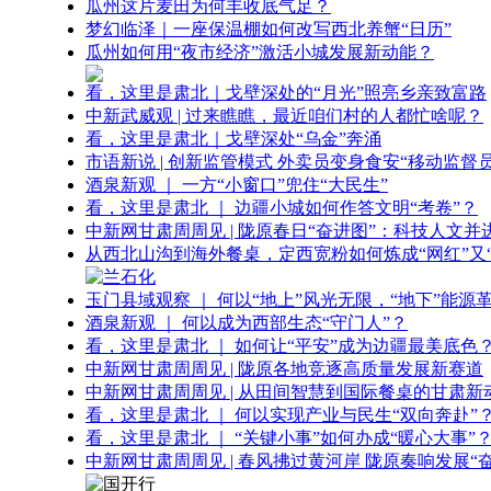
瓜州这片麦田为何丰收底气足？
梦幻临泽｜一座保温棚如何改写西北养蟹“日历”
瓜州如何用“夜市经济”激活小城发展新动能？
看，这里是肃北｜戈壁深处的“月光”照亮乡亲致富路
中新武威观 | 过来瞧瞧，最近咱们村的人都忙啥呢？
看，这里是肃北｜戈壁深处“乌金”奔涌
市语新说 | 创新监管模式 外卖员变身食安“移动监督员
酒泉新观 ｜ 一方“小窗口”兜住“大民生”
看，这里是肃北 ｜ 边疆小城如何作答文明“考卷”？
中新网甘肃周周见 | 陇原春日“奋进图”：科技人文并
从西北山沟到海外餐桌，定西宽粉如何炼成“网红”又“
玉门县域观察 ｜ 何以“地上”风光无限，“地下”能源
酒泉新观 ｜ 何以成为西部生态“守门人”？
看，这里是肃北 ｜ 如何让“平安”成为边疆最美底色
中新网甘肃周周见 | 陇原各地竞逐高质量发展新赛道
中新网甘肃周周见 | 从田间智慧到国际餐桌的甘肃新
看，这里是肃北 ｜ 何以实现产业与民生“双向奔赴”
看，这里是肃北 ｜ “关键小事”如何办成“暖心大事”
中新网甘肃周周见 | 春风拂过黄河岸 陇原奏响发展“