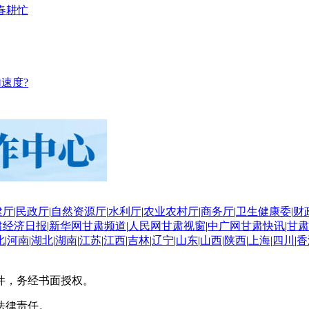
春耕忙
速度?
建厅
|
民政厅
|
自然资源厅
|
水利厅
|
农业农村厅
|
商务厅
|
卫生健康委
|
财
肃经济日报
|
新华网甘肃频道
|
人民网甘肃视窗
|
中广网甘肃快讯
|
甘肃
北
|
河南
|
湖北
|
湖南
|
江苏
|
江西
|
吉林
|
辽宁
|
山东
|
山西
|
陕西
|
上海
|
四川
|
香
件，务经书面授权。
法律责任。