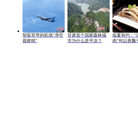
智驭苍穹的机场“净空
甘肃首个国家森林城
临夏有约：“
观察哨”
市为什么是平凉？
肉”何以香飘