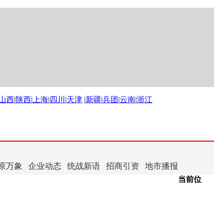
山西
|
陕西
|
上海
|
四川
|
天津
|
新疆
|
兵团
|
云南
|
浙江
原万象
企业动态
统战新语
招商引资
地市播报
当前位