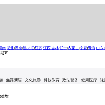
河南
|
湖北
|
湖南
|
黑龙江
|
江苏
|
江西
|
吉林
|
辽宁
|
内蒙古
|
宁夏
|
青海
|
山东
|
 星期五
题
丝路新语
文化旅游
科技教育
政法警务
健康医疗
陇
效益增