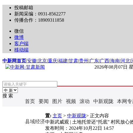
投稿邮箱
新闻采编：0931-8562277
传播合作：18909311858
微信
微博
客户端
移动端
中新网首页
|
安徽
|
北京
|
重庆
|
福建
|
甘肃
|
贵州
|
广东
|
广西
|
海南
|
河北
|
2026年08月07日
搜 索
首页
要闻
图片
视频
滚动
中新观陇
本网专
置:
主页
>
中新观陇
> 正文内容
县域经济
中新武威观 | 土地托管还“托底” 村民放心
发布时间：
2024年10月22日 14:57