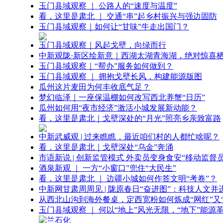
玉门县域观察 ｜ 公路人的“速度与温度”
看，这里是肃北 ｜ 交通“串”起乡村振兴与强边固防
玉门县域观察｜如何让“甘味”牛走出国门？
玉门县域观察｜风起戈壁，向绿而行
中新观陇·新区绘新意｜西湖太湖青海湖，绝对惊喜
玉门县域观察｜“帮办”服务如何做到？
玉门县域观察 ｜ 拥抱戈壁长风，构建能源版图
瓜州这片麦田为何丰收底气足？
梦幻临泽｜一座保温棚如何改写西北养蟹“日历”
瓜州如何用“夜市经济”激活小城发展新动能？
看，这里是肃北｜戈壁深处的“月光”照亮乡亲致富路
中新武威观 | 过来瞧瞧，最近咱们村的人都忙啥呢？
看，这里是肃北｜戈壁深处“乌金”奔涌
市语新说 | 创新监管模式 外卖员变身食安“移动监督员
酒泉新观 ｜ 一方“小窗口”兜住“大民生”
看，这里是肃北 ｜ 边疆小城如何作答文明“考卷”？
中新网甘肃周周见 | 陇原春日“奋进图”：科技人文并
从西北山沟到海外餐桌，定西宽粉如何炼成“网红”又“
玉门县域观察 ｜ 何以“地上”风光无限，“地下”能源