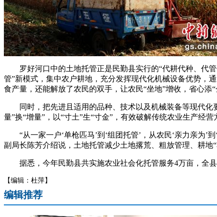
罗好河口中的土地托管正是民勤县实行的“代耕代种、代管代
管”新模式，集中农户耕地，充分发挥现代化机械设备优势，通
食产量，还能解放了农民的双手，让农民“坐地”增收，省心添“
同时，把先进且适用的品种、技术以及机械装备等现代化要素引
量”换“增量”，以“寸土”生“寸金”，有效破解传统农业生
“从一家一户‘单枪匹马’到‘组团托管’，从农民‘亲力亲为’
副局长陈芳介绍说，土地托管减少土地撂荒、粗放管理、耕地“
据悉，今年民勤县共实施农业社会化托管服务4万亩，全县20家
【编辑：杜萍】
编辑推荐