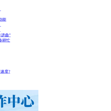
？
动能
？
？
奋进曲”
春耕忙
速度?