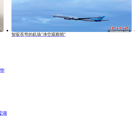
智驭苍穹的机场“净空观察哨”
风华
霞湖