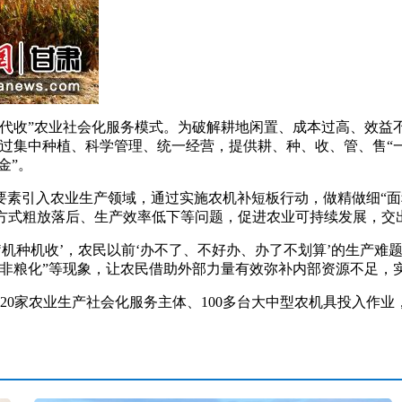
收”农业社会化服务模式。为破解耕地闲置、成本过高、效益不
过集中种植、科学管理、统一经营，提供耕、种、收、管、售“
金”。
入农业生产领域，通过实施农机补短板行动，做精做细“面积增”
产经营方式粗放落后、生产效率低下等问题，促进农业可持续发展，
到‘机种机收’，农民以前‘办不了、不好办、办了不划算’的生产难
非粮化”等现象，让农民借助外部力量有效弥补内部资源不足，实
农业生产社会化服务主体、100多台大中型农机具投入作业，受益