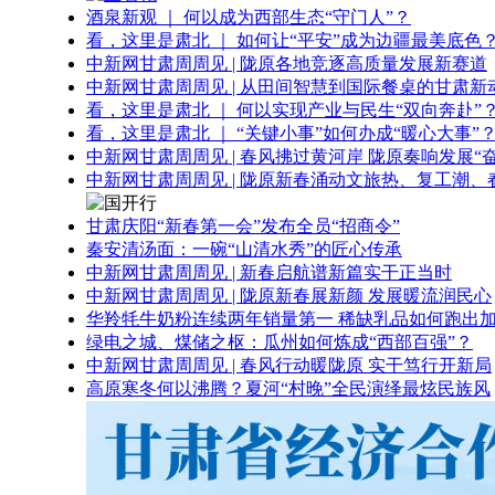
酒泉新观 ｜ 何以成为西部生态“守门人”？
看，这里是肃北 ｜ 如何让“平安”成为边疆最美底色
中新网甘肃周周见 | 陇原各地竞逐高质量发展新赛道
中新网甘肃周周见 | 从田间智慧到国际餐桌的甘肃新
看，这里是肃北 ｜ 何以实现产业与民生“双向奔赴”
看，这里是肃北 ｜ “关键小事”如何办成“暖心大事”
中新网甘肃周周见 | 春风拂过黄河岸 陇原奏响发展“
中新网甘肃周周见 | 陇原新春涌动文旅热、复工潮、
甘肃庆阳“新春第一会”发布全员“招商令”
秦安清汤面：一碗“山清水秀”的匠心传承
中新网甘肃周周见 | 新春启航谱新篇实干正当时
中新网甘肃周周见 | 陇原新春展新颜 发展暖流润民心
华羚牦牛奶粉连续两年销量第一 稀缺乳品如何跑出加
绿电之城、煤储之枢：瓜州如何炼成“西部百强”？
中新网甘肃周周见 | 春风行动暖陇原 实干笃行开新局
高原寒冬何以沸腾？夏河“村晚”全民演绎最炫民族风