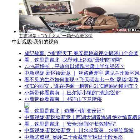
甘肃华亭：“巧手女人”一颗丹心暖乡情
中新观陇·我们的视角
成纪故事 | “桃”醉天下 秦安蜜桃鉴评会揭晓11个金奖
看，这里是肃北 | 戈壁滩上织就“最密防控网”
7.2%高增长，平凉何以领跑甘肃上半年经济？
中新观陇·新区绘新意 ｜ 丝路通寰宇 遇见兰州新区
看不见的生态如何变现？飞天碳走出一条“双碳”新路
40℃的西安，谁在搭乘一趟奔向21℃崆峒的慢列车？
小新带你看肃南 ｜ 巴尔斯小镇的“清凉经济”
小新带你看肃南 ｜ 祁连山下马蹄疾
看，这里是肃北｜边陲小镇“变形记”
中新观陇·新区绘新意｜西湖太湖青海湖 绝对惊喜栖
看，这里是肃北 ｜ 安全治理的“长效密码”
中新观陇·新区绘新意 ｜ 川水起新洲，水墨绘新城
中新武威观 | 她用二十余载坚守绣出千般乡愁