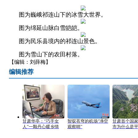
图为巍峨祁连山下的冰雪大世界。
图为绵延山脉白雪皑皑。
图为民乐县境内的祁连山景色。
图为雪山下的农田村落。
【编辑：刘薛梅】
编辑推荐
甘肃华亭：“巧手女
智驭苍穹的机场“净空
甘肃首个国
人”一颗丹心暖乡情
观察哨”
市为什么是