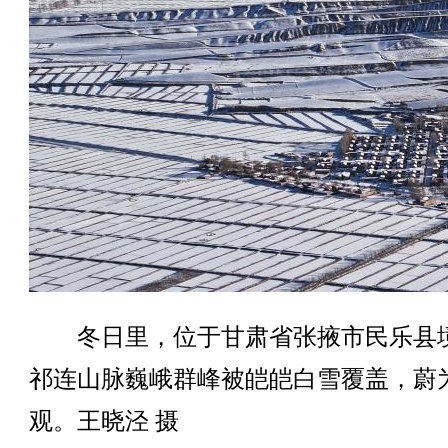
冬日里，位于甘肃省张掖市民乐县
祁连山脉巍峨群峰被皑皑白雪覆盖，蔚
观。王晓泾 摄