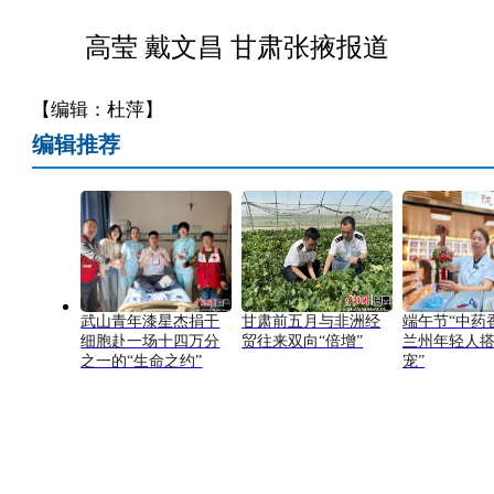
高莹 戴文昌 甘肃张掖报道
【编辑：杜萍】
编辑推荐
武山青年漆星杰捐干
甘肃前五月与非洲经
端午节“中药
细胞赴一场十四万分
贸往来双向“倍增”
兰州年轻人搭
之一的“生命之约”
宠”