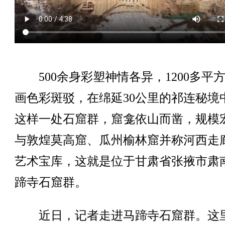
500余身彩塑神情各异，1200多平
画色彩斑驳，在绵延30公里的祁连秘境
这样一处石窟群，窟龛依山而凿，规模
与敦煌莫高窟、瓜州榆林窟并称河西走
艺术宝库，这就是位于甘肃省张掖市肃
蹄寺石窟群。
近日，记者走进马蹄寺石窟群。这