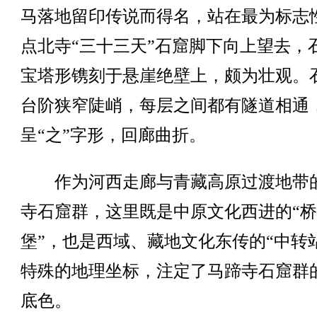
马落地留印传说而得名，站在最为标志
点北寺“三十三天”石窟脚下向上望去，
宝塔形镌刻于悬崖绝壁上，颇为壮观。
台阶狭窄陡峭，每层之间都有隧道相通
呈“之”字形，回廊曲折。
作为河西走廊与青藏高原过渡地带
寺石窟群，这里既是中原文化西进的“
堡”，也是西域、藏地文化东传的“中转
特殊的地理坐标，注定了马蹄寺石窟群
底色。