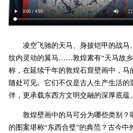
凌空飞驰的天马、身披铠甲的战马
纹内灵动的翼马……敦煌素有“天马故乡
称，在延续千年的敦煌石窟壁画中，马
随处可见。它们不仅是古人生产生活的
伴，更承载东西方文明交融的深厚底蕴
敦煌壁画中的马可分为哪些类别？
的图案堪称“东西合璧”的典范？古今中