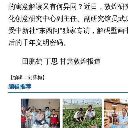
的寓意解读又有何异同？近日，敦煌研
化创意研究中心副主任、副研究馆员武
受中新社“东西问”独家专访，解码壁画
后的千年文明密码。
田鹏鹤 丁思 甘肃敦煌报道
【编辑：刘薛梅】
编辑推荐