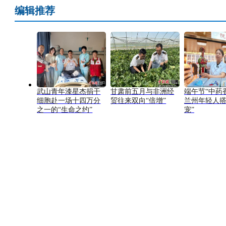
编辑推荐
武山青年漆星杰捐干
甘肃前五月与非洲经
端午节“中药
细胞赴一场十四万分
贸往来双向“倍增”
兰州年轻人搭
之一的“生命之约”
宠”