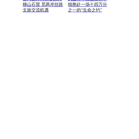
梯山石窟 觅两岸丝路
细胞赴一场十四万分
文旅交流机遇
之一的“生命之约”