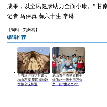
成果，以全民健康助力全面小康。” 甘
记者 马保真 薛六十生 常琳
【编辑：刘薛梅】
编辑推荐
台湾旅行商访甘肃天
武山青年漆星杰捐干
梯山石窟 觅两岸丝路
细胞赴一场十四万分
文旅交流机遇
之一的“生命之约”