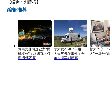
【编辑：刘薛梅】
编辑推荐
陇南文县向企业家“抛
甘肃发布2024年度十
甘肃华亭：“
橄榄枝”：承诺有求必
大天气气候事件：全
人”一颗丹心
应 无事不扰
年均温再创新高