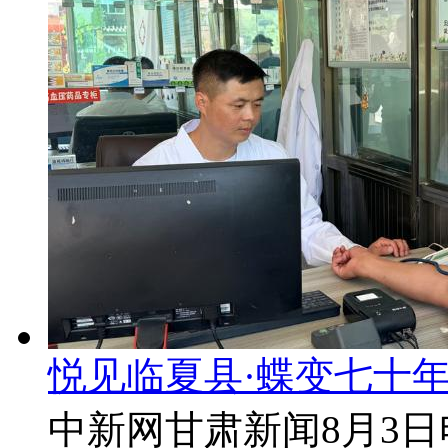
悦见临夏县·蝶变七十年
中新网甘肃新闻8月3日