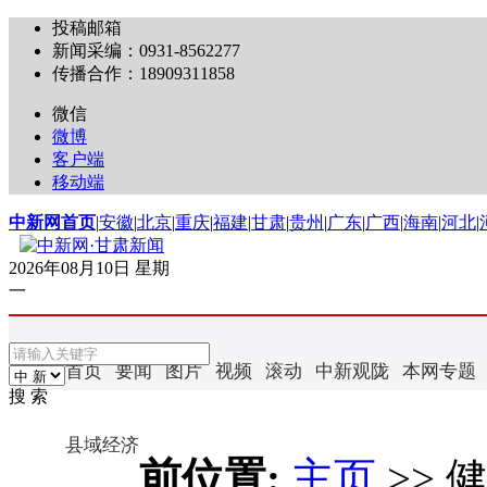
投稿邮箱
新闻采编：0931-8562277
传播合作：18909311858
微信
微博
客户端
移动端
中新网首页
|
安徽
|
北京
|
重庆
|
福建
|
甘肃
|
贵州
|
广东
|
广西
|
海南
|
河北
|
2026年08月10日 星期
一
首页
要闻
图片
视频
滚动
中新观陇
本网专题
搜 索
县域经济
前位置:
主页
>>