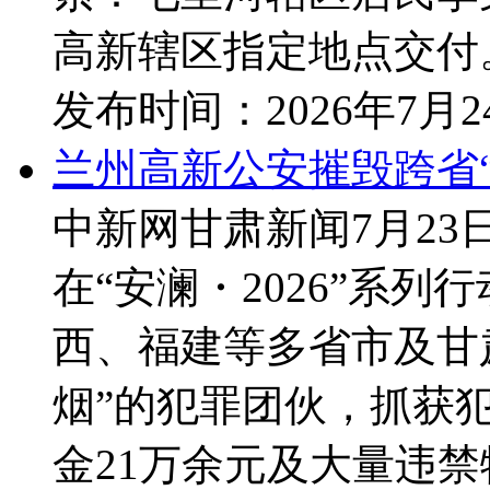
高新辖区指定地点交付。 
发布时间：
2026年7月
兰州高新公安摧毁跨省“
中新网甘肃新闻7月23
在“安澜・2026”系
西、福建等多省市及甘
烟”的犯罪团伙，抓获犯
金21万余元及大量违禁