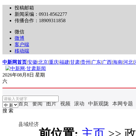
投稿邮箱
新闻采编：0931-8562277
传播合作：18909311858
微信
微博
客户端
移动端
中新网首页
|
安徽
|
北京
|
重庆
|
福建
|
甘肃
|
贵州
|
广东
|
广西
|
海南
|
河北
|
2026年08月8日 星期
六
首页
要闻
图片
视频
滚动
中新观陇
本网专题
搜 索
县域经济
前位置:
主页
>>